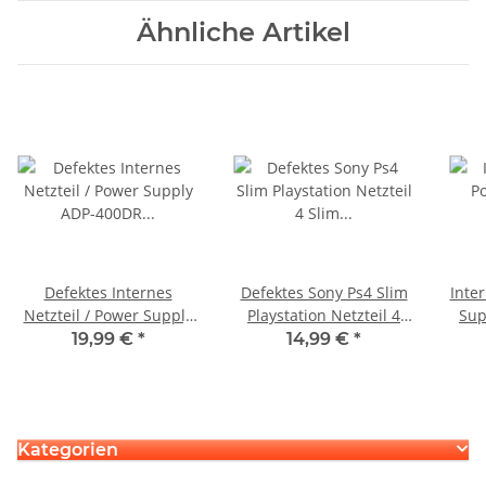
Ähnliche Artikel
Defektes Internes
Defektes Sony Ps4 Slim
Inter
Netzteil / Power Supply
Playstation Netzteil 4
Sup
ADP-400DR für
Slim ADP-160CR / N15-
Plays
19,99 €
*
14,99 €
*
Playstation 5 PS5
160P1A Slim für CUH-
2015A 4 Pin Version
Kategorien