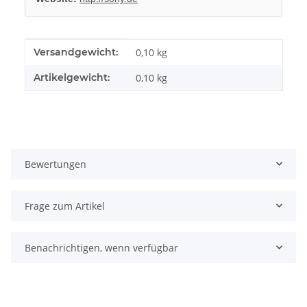
Produkteigenschaft
Wert
Versandgewicht:
0,10 kg
Artikelgewicht:
0,10
kg
Bewertungen
Frage zum Artikel
Benachrichtigen, wenn verfügbar