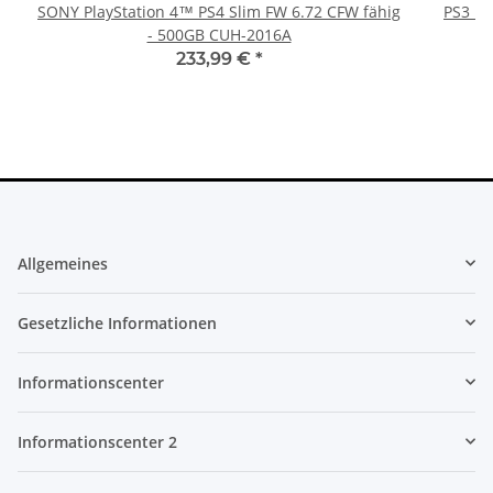
SONY PlayStation 4™ PS4 Slim FW 6.72 CFW fähig
PS3 Pl
- 500GB CUH-2016A
fü
233,99 €
*
Allgemeines
Gesetzliche Informationen
Informationscenter
Informationscenter 2