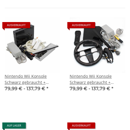
AUSVERKAUFT
AUSVERKAUFT
Nintendo Wii Konsole
Nintendo Wii Konsole
Schwarz gebraucht +
Schwarz gebraucht +
Fernbedienung + Nunchuck
Fernbedienung + Nunchuck
79,99 € -
137,79 €
*
79,99 € -
137,79 €
*
+ Lenkrad
AUF LAGER
AUSVERKAUFT