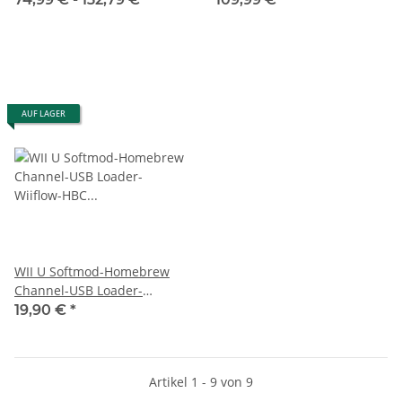
Schrotflinte
AUF LAGER
WII U Softmod-Homebrew
Channel-USB Loader-
Wiiflow-HBC aufspielen
19,90 €
*
Artikel 1 - 9 von 9