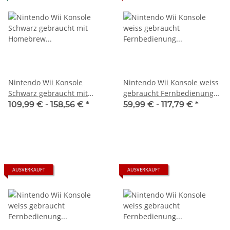
Nintendo Wii Konsole
Nintendo Wii Konsole weiss
Schwarz gebraucht mit
gebraucht Fernbedienung
Homebrew Channel
Nunchuck Ladestation
109,99 € -
158,56 €
*
59,99 € -
117,79 €
*
Installation
AUSVERKAUFT
AUSVERKAUFT