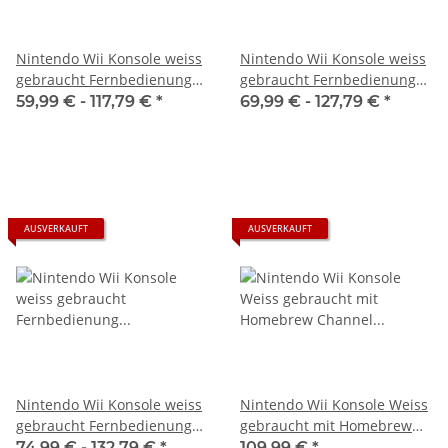
Nintendo Wii Konsole weiss
Nintendo Wii Konsole weiss
gebraucht Fernbedienung
gebraucht Fernbedienung
Nunchuck Lenkrad
Nunchuck Lenkrad 3 Spiele
59,99 € -
117,79 €
*
69,99 € -
127,79 €
*
AUSVERKAUFT
AUSVERKAUFT
Nintendo Wii Konsole weiss
Nintendo Wii Konsole Weiss
gebraucht Fernbedienung
gebraucht mit Homebrew
Nunchuck Lenkrad 3 Spiele
Channel Installation
74,99 € -
132,79 €
*
109,99 €
*