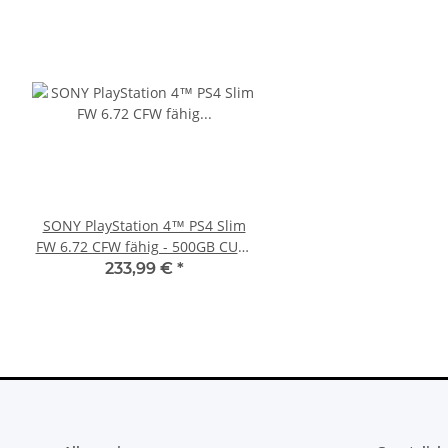
SONY PlayStation 4™ PS4 Slim
XBOX 360 Slim Netzteil
FW 6.72 CFW fähig - 500GB CUH-
Watt - 12V - 10.83A *
2016A
360 Slim Netzte
233,99 €
*
23,99 €
*