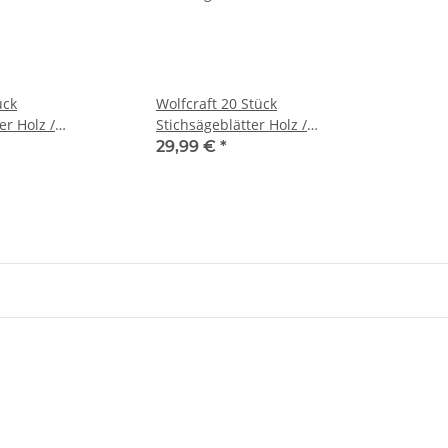
ück
Wolfcraft 20 Stück
er Holz /
Stichsägeblätter Holz /
u & OVP 2301000
Kunststoff Neu & OVP 2301000
29,99 €
*