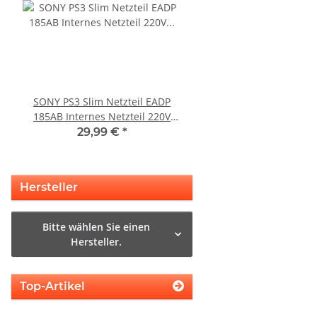
SONY PS3 Slim Netzteil EADP
KEM 450AAA Laufwer
185AB Internes Netzteil 220V
Laser für Sony Playstation
gerbaucht
Slim gebrauch
29,99 €
*
14,99 €
*
Hersteller
Bitte wählen Sie einen
Hersteller.
Top-Artikel