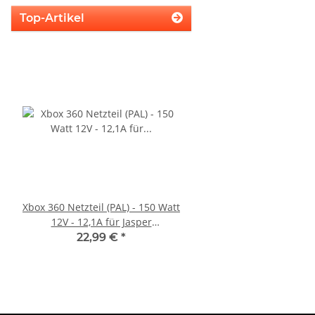
Top-Artikel
Xbox 360 Netzteil (PAL) - 150 Watt
Trigger Buttons Ersatz
12V - 12,1A für Jasper
Xbox One Elite Game C
Mainboards gebraucht
Silber
22,99 €
*
10,99 €
*