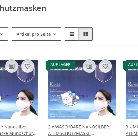
hutzmasken
Artikel pro Seite
AUF LAGER
AUF 
e Nanosilber
2 x WASCHBARE NANOSILBER
3 x 
aske Mundschutz
ATEMSCHUTZMASKE
ATEM