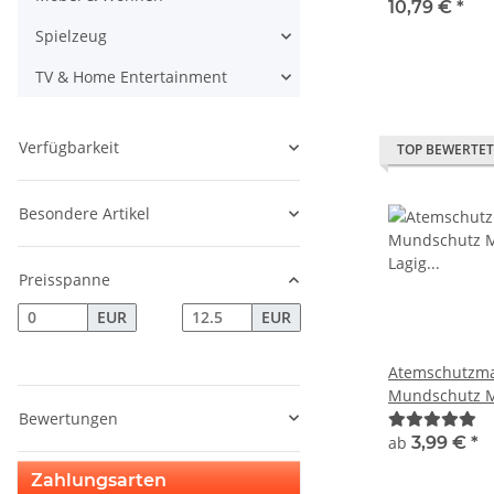
Maske neu 3 L
10,79 €
*
Spielzeug
TV & Home Entertainment
Verfügbarkeit
TOP BEWERTET
Besondere Artikel
Preisspanne
EUR
EUR
Atemschutzma
Mundschutz M
Bewertungen
30 x Waschba
ab
3,99 €
*
Zahlungsarten