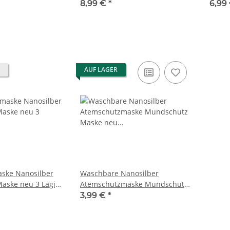
agig
MUNDSCHUTZ MASKE
NANOS
8,99 €
*
6,99
AUF LAGER
ske Nanosilber
Waschbare Nanosilber
aske neu 3 Lagig
Atemschutzmaske Mundschutz
r
Maske neu 3 Lagig
3,99 €
*