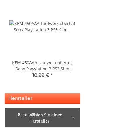
KEM 450AAA Laufwerk oberteil
Sony Playstation 3 
Sony Playstation 3 PS3 Slim
450EAA PS3 Laser mit 
gebraucht
Blu-Ray Laufwerk ge
10,99 €
*
32,99 €
*
Hersteller
Bitte wählen Sie einen
Hersteller.