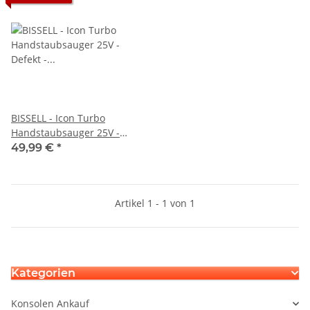
BISSELL - Icon Turbo
Handstaubsauger 25V -
Defekt - Normaler Zustand
49,99 €
*
Bürste ist sehr laut wenn sie
sich dreht
Artikel 1 - 1 von 1
Kategorien
Konsolen Ankauf