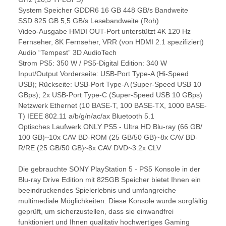
System Speicher GDDR6 16 GB 448 GB/s Bandweite
SSD 825 GB 5,5 GB/s Lesebandweite (Roh)
Video-Ausgabe HMDI OUT-Port unterstützt 4K 120 Hz
Fernseher, 8K Fernseher, VRR (von HDMI 2.1 spezifiziert)
Audio “Tempest” 3D AudioTech
Strom PS5: 350 W / PS5-Digital Edition: 340 W
Input/Output Vorderseite: USB-Port Type-A (Hi-Speed
USB); Rückseite: USB-Port Type-A (Super-Speed USB 10
GBps); 2x USB-Port Type-C (Super-Speed USB 10 GBps)
Netzwerk Ethernet (10 BASE-T, 100 BASE-TX, 1000 BASE-
T) IEEE 802.11 a/b/g/n/ac/ax Bluetooth 5.1
Optisches Laufwerk ONLY PS5 - Ultra HD Blu-ray (66 GB/
100 GB)~10x CAV BD-ROM (25 GB/50 GB)~8x CAV BD-
R/RE (25 GB/50 GB)~8x CAV DVD~3.2x CLV
Die gebrauchte SONY PlayStation 5 - PS5 Konsole in der
Blu-ray Drive Edition mit 825GB Speicher bietet Ihnen ein
beeindruckendes Spielerlebnis und umfangreiche
multimediale Möglichkeiten. Diese Konsole wurde sorgfältig
geprüft, um sicherzustellen, dass sie einwandfrei
funktioniert und Ihnen qualitativ hochwertiges Gaming