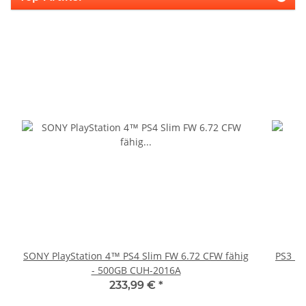
SONY PlayStation 4™ PS4 Slim FW 6.72 CFW fähig
PS3 Pl
- 500GB CUH-2016A
fü
233,99 €
*