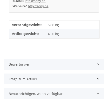
E-Mail:
info@sony.de
Website:
http://sony.de
Produkteigenschaft
Wert
Versandgewicht:
6,00 kg
Artikelgewicht:
4,50
kg
Bewertungen
Frage zum Artikel
Benachrichtigen, wenn verfügbar