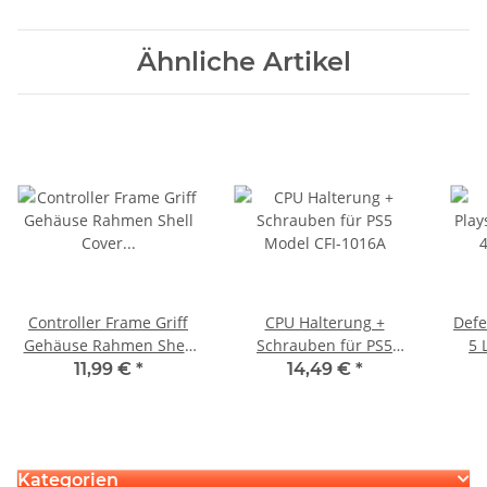
Ähnliche Artikel
Controller Frame Griff
CPU Halterung +
Defe
Gehäuse Rahmen Shell
Schrauben für PS5
5 
Cover Case für Sony PS5
Model CFI-1016A
Ei
11,99 €
*
14,49 €
*
Gamepad Chrome Blau
497
Kategorien