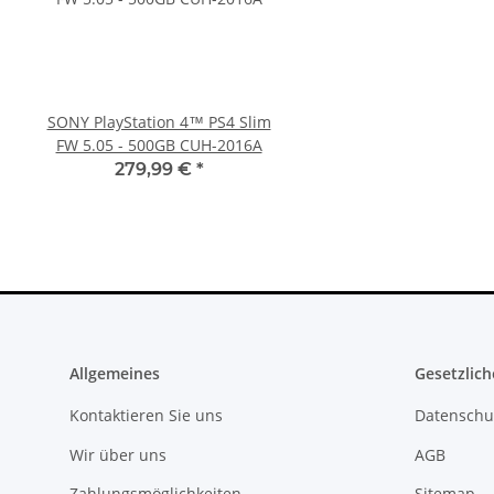
SONY PlayStation 4™ PS4 Slim
Xbox 360 Netzteil (PAL) 
FW 5.05 - 500GB CUH-2016A
12V - 12,1A für Ja
Mainboards gebra
279,99 €
*
22,99 €
*
Allgemeines
Gesetzlich
Kontaktieren Sie uns
Datenschu
Wir über uns
AGB
Zahlungsmöglichkeiten
Sitemap