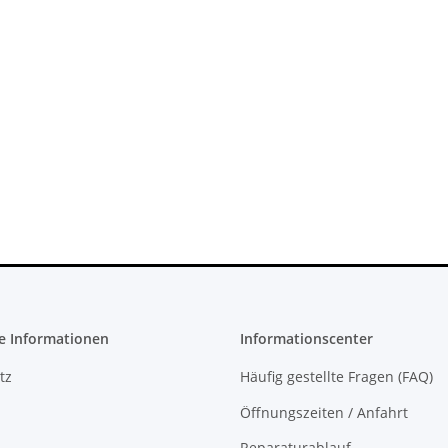
- 150 Watt
Original Microsoft XBOX 360 Slim
SONY PlaySt
sper
Netzteil 220V 135 Watt - 12V -
FW 5.05 - 
ucht
10.83A * gebraucht
36,99 €
*
27
e Informationen
Informationscenter
tz
Häufig gestellte Fragen (FAQ)
Öffnungszeiten / Anfahrt
Reparaturablauf