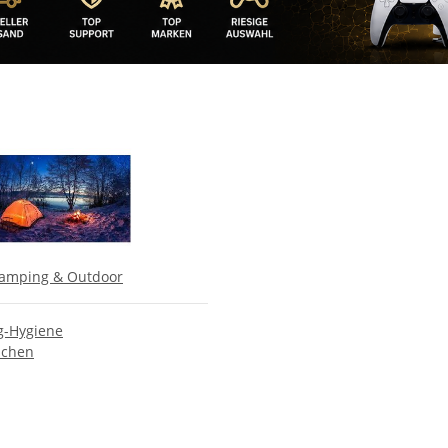
amping & Outdoor
-Hygiene
schen