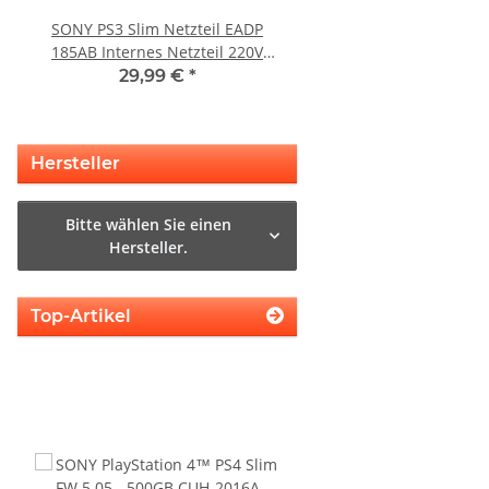
SONY PS3 Slim Netzteil EADP
KEM 450AAA Laufwerk 
185AB Internes Netzteil 220V
Sony Playstation 3 PS3 Slim
gerbaucht
gebraucht
29,99 €
*
10,99 €
*
Hersteller
Bitte wählen Sie einen
Hersteller.
Top-Artikel