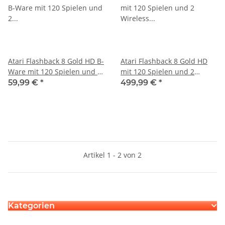
Atari Flashback 8 Gold HD B-
Atari Flashback 8 Gold HD
Ware mit 120 Spielen und 2
mit 120 Spielen und 2
Wireless Controllern & 2
Wireless Controllern & 2
59,99 €
*
499,99 €
*
Paddle Controller
Paddle Controller
Artikel 1 - 2 von 2
Kategorien