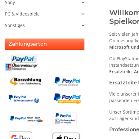
Sony
Willkom
PC & Videospiele
Spielko
Sonstiges
Seit vielen Ja
Onlineshop fi
Zahlungsarten
Microsoft un
Ob PlayStatio
Instandsetzun
Ersatzteile, 
Ersatzteile
Viele unserer
passenden Ers
Unser Sortimen
auf Lager sin
Professione