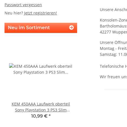
Passwort vergessen
Unsere Anschr
Neu hier?
Jetzt registrieren!
Konsolen-Zon
Bartholomäuss
Neu im Sortiment
42277 Wupper
Unsere Öffnun
Montag - Freit
Samstag: 11.0
Telefonische H
Wir freuen uns
KEM 450AAA Laufwerk oberteil
SONY PS3 Slim Netzte
Sony Playstation 3 PS3 Slim
185AB Internes Netzt
gebraucht
gerbaucht
10,99 €
*
29,99 €
*