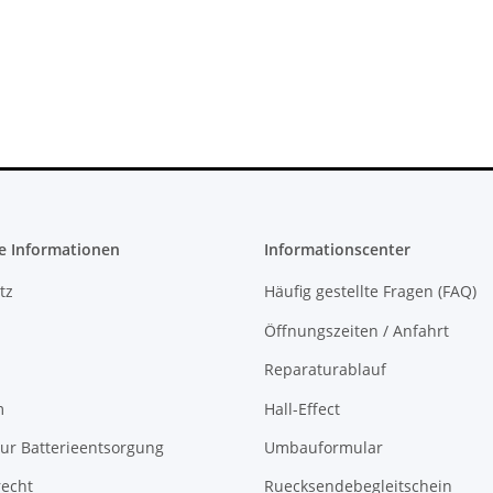
teil für
Original Microsoft XBOX 360 Slim
ontroller
Netzteil 220V 135 Watt - 12V -
10.83A * gebraucht
36,99 €
*
e Informationen
Informationscenter
tz
Häufig gestellte Fragen (FAQ)
Öffnungszeiten / Anfahrt
Reparaturablauf
m
Hall-Effect
ur Batterieentsorgung
Umbauformular
recht
Ruecksendebegleitschein