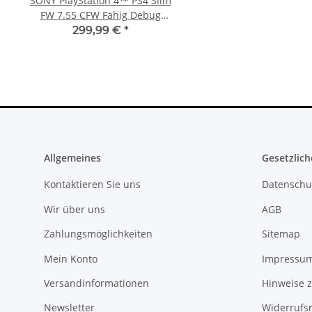
SONY PlayStation 4™ PS4 Slim
Trigger Buttons Ersatz
FW 7.55 CFW Fähig Debug
Xbox One Elite Game C
Settings - 500GB CUH-2016A
Silber
299,99 €
*
10,99 €
*
Allgemeines
Gesetzlich
Kontaktieren Sie uns
Datenschu
Wir über uns
AGB
Zahlungsmöglichkeiten
Sitemap
Mein Konto
Impressu
Versandinformationen
Hinweise z
Newsletter
Widerrufs