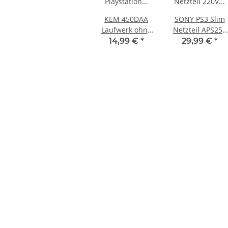
KEM 450DAA
SONY PS3 Slim
Laufwerk ohne
Netzteil APS250
Laser für Sony
internes Netzteil
14,99 €
*
29,99 €
*
Playstation 3
220V gebraucht
PS3 Slim