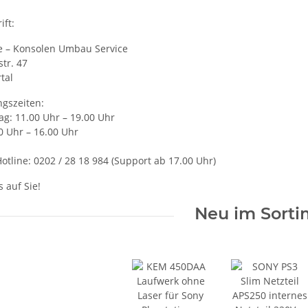
ift:
e – Konsolen Umbau Service
tr. 47
tal
gszeiten:
ag: 11.00 Uhr – 19.00 Uhr
0 Uhr – 16.00 Uhr
otline: 0202 / 28 18 984 (Support ab 17.00 Uhr)
 auf Sie!
Neu im Sorti
il EADP
KEM 450AAA Laufwerk ohne
eil 220V
Laser für Sony Playstation 3 PS3
Slim gebraucht
14,99 €
*