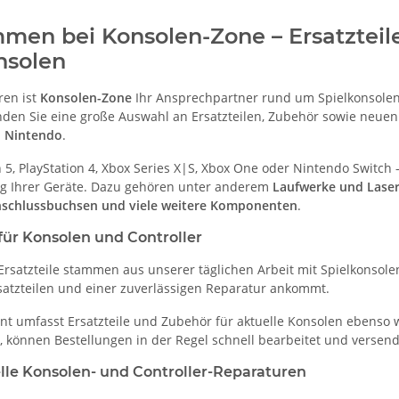
men bei Konsolen-Zone – Ersatzteil
nsolen
hren ist
Konsolen-Zone
Ihr Ansprechpartner rund um Spielkonsolen,
nden Sie eine große Auswahl an Ersatzteilen, Zubehör sowie neuen
d Nintendo
.
n 5, PlayStation 4, Xbox Series X|S, Xbox One oder Nintendo Switc
g Ihrer Geräte. Dazu gehören unter anderem
Laufwerke und Laser,
Anschlussbuchsen und viele weitere Komponenten
.
 für Konsolen und Controller
 Ersatzteile stammen aus unserer täglichen Arbeit mit Spielkonsole
atzteilen und einer zuverlässigen Reparatur ankommt.
t umfasst Ersatzteile und Zubehör für aktuelle Konsolen ebenso wie
d, können Bestellungen in der Regel schnell bearbeitet und versen
lle Konsolen- und Controller-Reparaturen