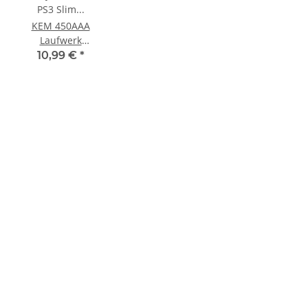
KEM 450AAA
Laufwerk
oberteil Sony
10,99 €
*
Playstation 3
PS3 Slim
gebraucht