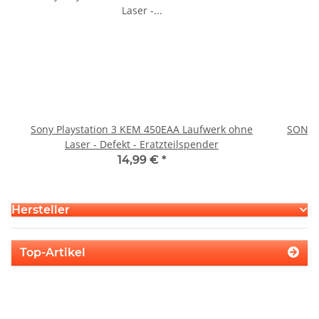
Sony Playstation 3 KEM 450EAA Laufwerk ohne
SONY P
Laser - Defekt - Eratzteilspender
14,99 €
*
Hersteller
Top-Artikel