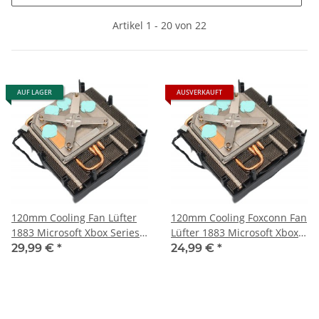
Artikel 1 - 20 von 22
AUF LAGER
AUSVERKAUFT
120mm Cooling Fan Lüfter
120mm Cooling Foxconn Fan
1883 Microsoft Xbox Series S
Lüfter 1883 Microsoft Xbox
- gebraucht
Series S - PVA130F12M-P01
29,99 €
*
24,99 €
*