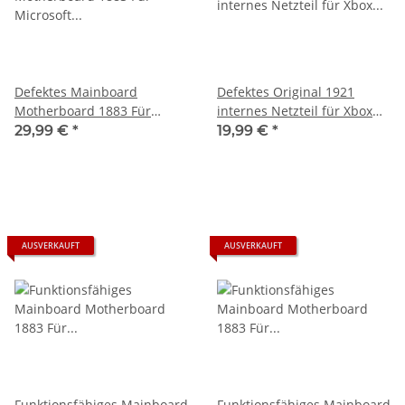
Defektes Mainboard
Defektes Original 1921
Motherboard 1883 Für
internes Netzteil für Xbox
Microsoft Xbox Series S -
Series S Spielkonsole 220V
29,99 €
*
19,99 €
*
startet nicht
AUSVERKAUFT
AUSVERKAUFT
Funktionsfähiges Mainboard
Funktionsfähiges Mainboard