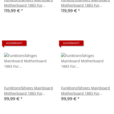
Motherboard 1883 Für
Motherboard 1883 Für
Microsoft Xbox Series S -
Microsoft Xbox Series S -
119,99 €
*
119,99 €
*
M116xxxx-xxx inkl. der 1 Tb
M1189724-001 inkl. der 1 Tb
SSD
SSD
AUSVERKAUFT
AUSVERKAUFT
Funktionsfähiges Mainboard
Funktionsfähiges Mainboard
Motherboard 1883 Für
Motherboard 1883 Für
Microsoft Xbox Series S -
Microsoft Xbox Series S -
99,99 €
*
99,99 €
*
M1190725-001 inkl. der 1 Tb
M1216655-002 inkl. der 1 Tb
SSD
SSD