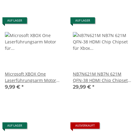
AUF LAGER
AUF LAGER
Microsoft XBOX One
NB7N621M NB7N 621M
Laserführungsarm Motor
QFN-38 HDMI Chip Chipset
für LiteOn/PLDS DG-6M1S &
für Xbox Serie X/S
9,99 €
*
29,99 €
*
DG-6M1S Laser HOP-B150
Bluray
AUF LAGER
AUSVERKAUFT