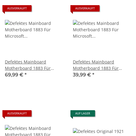
AUSVERKAUFT
AUSVERKAUFT
Defektes Mainboard
Defektes Mainboard
Motherboard 1883 Für
Motherboard 1883 Für
Microsoft Xbox Series S -
Microsoft Xbox Series S -
69,99 €
*
39,99 €
*
Safe Mode
startet nicht
AUSVERKAUFT
AUF LAGER