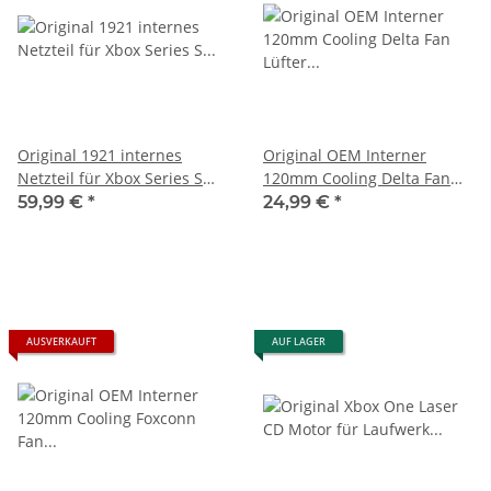
Original 1921 internes
Original OEM Interner
Netzteil für Xbox Series S
120mm Cooling Delta Fan
Spielkonsole 220V
Lüfter 1883 Für Microsoft
59,99 €
*
24,99 €
*
gebraucht
Xbox Series S -
AUSVERKAUFT
AUF LAGER