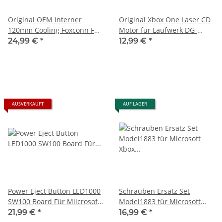
Original OEM Interner
Original Xbox One Laser CD
120mm Cooling Foxconn Fan
Motor für Laufwerk DG-
Lüfter 1883 Für Microsoft
6M5S HOPB150 Laser
24,99 €
*
12,99 €
*
Xbox Series S -
AUSVERKAUFT
AUF LAGER
Power Eject Button LED1000
Schrauben Ersatz Set
SW100 Board Für Miicrosoft
Model1883 für Microsoft
Xbox Series S Spielkonsole
Xbox Series S
21,99 €
*
16,99 €
*