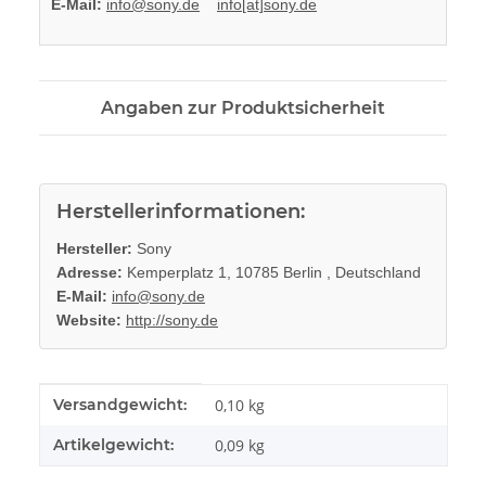
E-Mail:
info@sony.de
info[at]sony.de
Angaben zur Produktsicherheit
Herstellerinformationen:
Hersteller:
Sony
Adresse:
Kemperplatz 1, 10785 Berlin , Deutschland
E-Mail:
info@sony.de
Website:
http://sony.de
Produkteigenschaft
Wert
Versandgewicht:
0,10 kg
Artikelgewicht:
0,09
kg