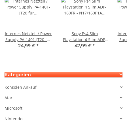
Internes Netzteil / Power
Sony Ps4 Slim
Inter
Supply PA-1401-JT20 für
Playstation 4 Slim ADP-
Supp
Sony Playstation 5 PS5
160FR - N17/160P1A für
Son
24,99 €
*
47,99 €
*
CFI-1116 - Defekt
CUH-2015A 4 Pin Version
Netzteil gebraucht
Kategorien
Konsolen Ankauf
Atari
Microsoft
Nintendo