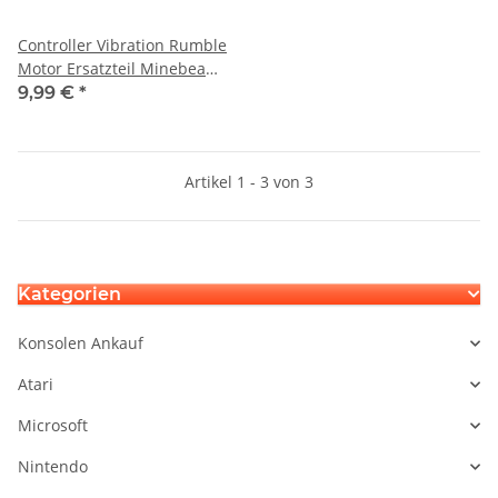
Controller Vibration Rumble
Motor Ersatzteil Minebea
für Sony Ps5 Playstation 5
9,99 €
*
BDM-030
Artikel 1 - 3 von 3
Kategorien
Konsolen Ankauf
Atari
Microsoft
Nintendo