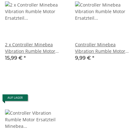
2 x Controller Minebea
Controller Minebea
Vibration Rumble Motor
Vibration Rumble Motor
Ersatzteil für Sony Ps5
Ersatzteil für Sony Ps5
15,99 €
*
9,99 €
*
Playstation 5
Playstation 5
AUF LAGER