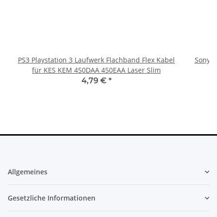
PS3 Playstation 3 Laufwerk Flachband Flex Kabel
Sony Pl
für KES KEM 450DAA 450EAA Laser Slim
4,79 €
*
Allgemeines
Gesetzliche Informationen