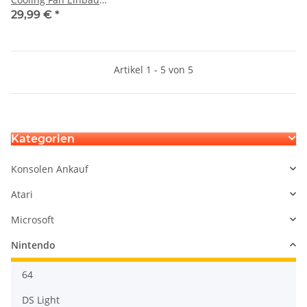
austausch Reparatur durch
29,99 €
*
uns
Artikel 1 - 5 von 5
Kategorien
Konsolen Ankauf
Atari
Microsoft
Nintendo
64
DS Light