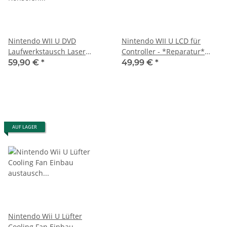
Nintendo WII U DVD
Nintendo WII U LCD für
Laufwerkstausch Laser
Controller - *Reparatur*
Konsolen *Reparatur*
Einbau durch uns - Defekt
59,90 €
*
49,99 €
*
AUF LAGER
Nintendo Wii U Lüfter
Cooling Fan Einbau