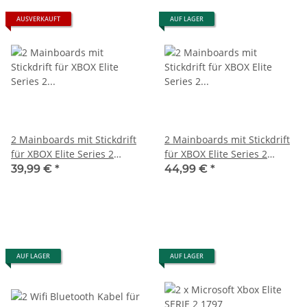
AUSVERKAUFT
AUF LAGER
2 Mainboards mit Stickdrift
2 Mainboards mit Stickdrift
für XBOX Elite Series 2
für XBOX Elite Series 2
Controller 1797 - Defekt
Controller 1797 - Defekt
39,99 €
*
44,99 €
*
AUF LAGER
AUF LAGER