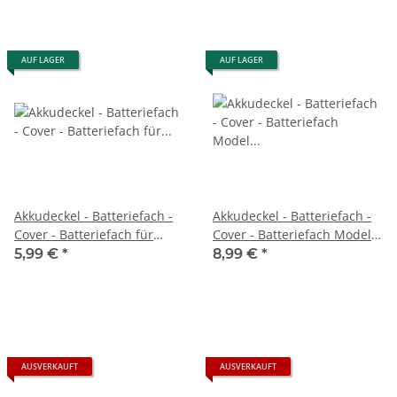
AUF LAGER
AUF LAGER
Akkudeckel - Batteriefach -
Akkudeckel - Batteriefach -
Cover - Batteriefach für
Cover - Batteriefach Model
Xbox One Controller weiss
1914 für Xbox Series S / X
5,99 €
*
8,99 €
*
Controller weiss
AUSVERKAUFT
AUSVERKAUFT