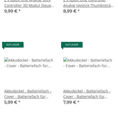
Controller 3D Modul Steuer-
Analog Joystick Thumbstick
Modul Thumbstick Ersatzteil
Knopf Kappe
9,99 €
*
8,99 €
*
AUF LAGER
AUF LAGER
Akkudeckel - Batteriefach -
Akkudeckel - Batteriefach -
Cover - Batteriefach für
Cover - Batteriefach für
Xbox One Controller
Xbox One Controller Series
5,99 €
*
7,99 €
*
schwarz
schwarz 1914