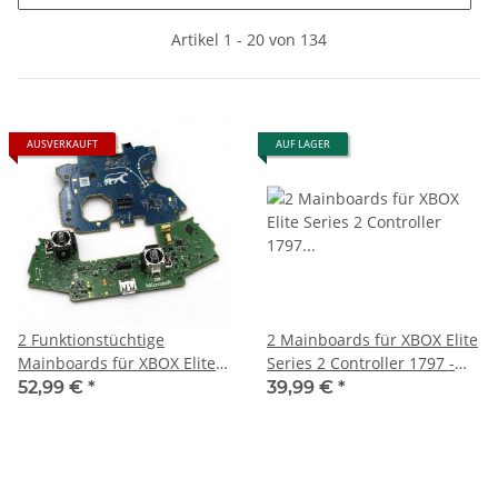
Artikel 1 - 20 von 134
AUSVERKAUFT
AUF LAGER
2 Funktionstüchtige
2 Mainboards für XBOX Elite
Mainboards für XBOX Elite
Series 2 Controller 1797 -
Series 2 Controller 1797
Defekt - RB Taste klemmt
52,99 €
*
39,99 €
*