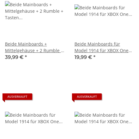
Beide Mainboards +
Beide Mainboards für
Mittelgehäuse + 2 Rumble +
Model 1914 für XBOX One
Tasten für Model 1914 für
Controller - Defekt
39,99 €
*
19,99 €
*
XBOX One Controller - voll
funktionsfähig
AUSVERKAUFT
AUSVERKAUFT