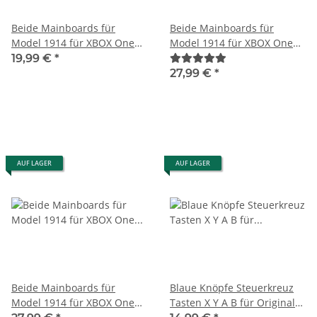
Beide Mainboards für
Beide Mainboards für
Model 1914 für XBOX One
Model 1914 für XBOX One
Controller - USB Port Defekt
Controller - voll
19,99 €
*
funktionsfähig
27,99 €
*
AUF LAGER
AUF LAGER
Beide Mainboards für
Blaue Knöpfe Steuerkreuz
Model 1914 für XBOX One
Tasten X Y A B für Original