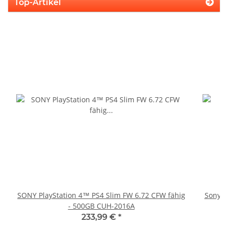
Top-Artikel
SONY PlayStation 4™ PS4 Slim FW 6.72 CFW fähig
Sony Pl
- 500GB CUH-2016A
233,99 €
*