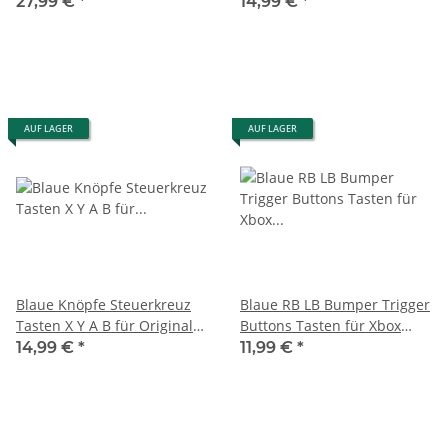
Controller mit Halleffect
Xbox One Controller 1720
27,99 €
*
14,99 €
*
defekt
AUF LAGER
AUF LAGER
Blaue Knöpfe Steuerkreuz
Blaue RB LB Bumper Trigger
Tasten X Y A B für Original
Buttons Tasten für Xbox
Xbox One Controller 1914
One Series X S Controller
14,99 €
*
11,99 €
*