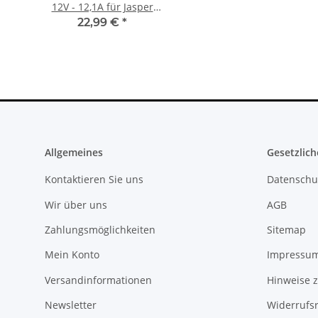
12V - 12,1A für Jasper
Flachband Flex Kabel
Mainboards gebraucht
KEM 450DAA 450EAA La
22,99 €
*
4,79 €
*
Allgemeines
Gesetzlich
Kontaktieren Sie uns
Datenschu
Wir über uns
AGB
Zahlungsmöglichkeiten
Sitemap
Mein Konto
Impressu
Versandinformationen
Hinweise z
Newsletter
Widerrufs