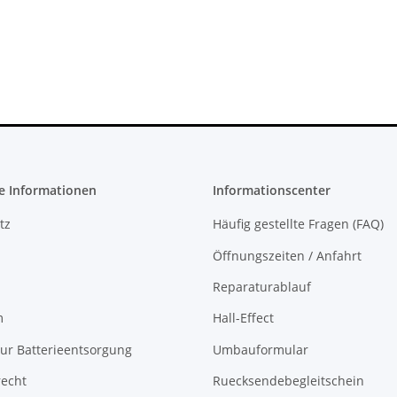
 für KES
FW 7.55 CFW Fähig Debug
ser Slim
Settings - 500GB CUH-2016A
299,99 €
*
e Informationen
Informationscenter
tz
Häufig gestellte Fragen (FAQ)
Öffnungszeiten / Anfahrt
Reparaturablauf
m
Hall-Effect
ur Batterieentsorgung
Umbauformular
recht
Ruecksendebegleitschein