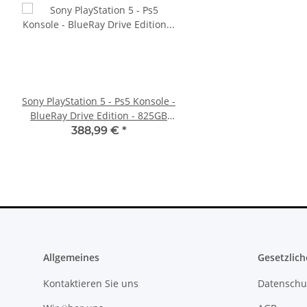
Sony PlayStation 5 - Ps5 Konsole -
Sony PlayStation 5 - Ps5
BlueRay Drive Edition - 825GB
Digital Edition- 825GB 
CFI-1216A gebraucht
gebraucht
388,99 €
*
395,00 €
*
Allgemeines
Gesetzlich
Kontaktieren Sie uns
Datenschu