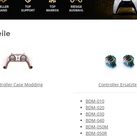
ile
troller Case Modding
Controller Ersatzte
BDM-010
BDM-020
BDM-030
BDM-040
BDM-050M
BDM-050R