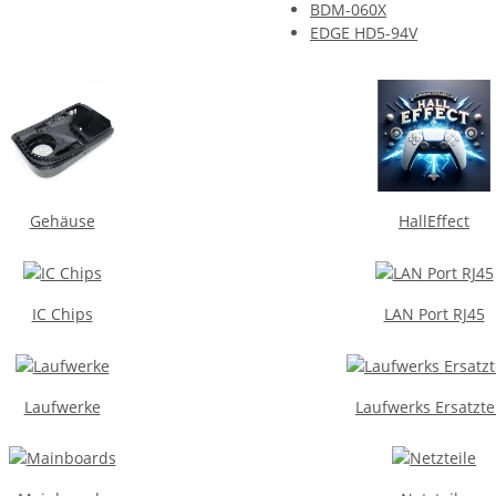
BDM-060X
EDGE HD5-94V
Gehäuse
HallEffect
IC Chips
LAN Port RJ45
Laufwerke
Laufwerks Ersatzte