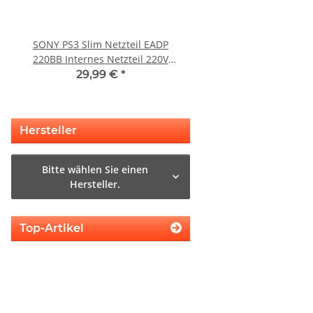
SONY PS3 Slim Netzteil EADP
Sony Playstation 3 KE
220BB Internes Netzteil 220V
Laufwerk ohne Laser - 
gebraucht
Eratzteilspend
29,99 €
*
14,99 €
*
Hersteller
Bitte wählen Sie einen
Hersteller.
Top-Artikel