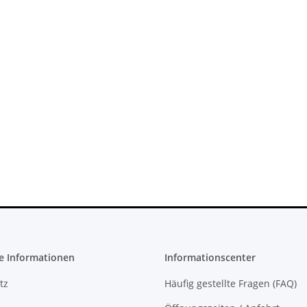
 Konsole -
SONY PlayStation 4™ PS4 Slim
Sony PlayStati
CFI-1016B
FW 5.05 - 500GB CUH-2016A
BlueRay Driv
CFI-121
279,99 €
*
38
e Informationen
Informationscenter
tz
Häufig gestellte Fragen (FAQ)