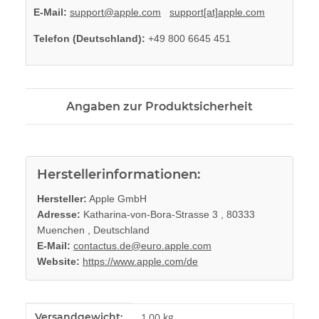
E-Mail:
support@apple.com
support[at]apple.com
Telefon (Deutschland):
+49 800 6645 451
Angaben zur Produktsicherheit
Herstellerinformationen:
Hersteller:
Apple GmbH
Adresse:
Katharina-von-Bora-Strasse 3 , 80333
Muenchen , Deutschland
E-Mail:
contactus.de@euro.apple.com
Website:
https://www.apple.com/de
Produkteigenschaft
Wert
Versandgewicht:
1,00 kg