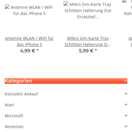
Antenne WLAN / WiFi für
Mikro Sim-Karte Tray
I
das iPhone 5
Schlitten Halterung Slot
Ersatzteil für iPhone 5
Rah
4,99 €
*
5,99 €
*
und 5S (Silber) Cardtray
Silber
Kategorien
Konsolen Ankauf
Atari
Microsoft
Nintendo