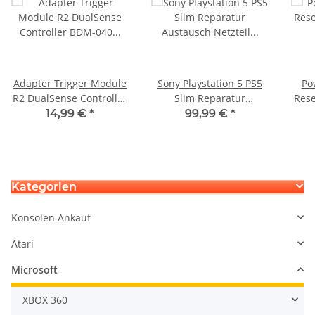
Adapter Trigger Module
Sony Playstation 5 PS5
Po
R2 DualSense Controller
Slim Reparatur
Rese
BDM-040 Ersatzteil für
Austausch Netzteil
SW-434-8
14,99 €
*
99,99 €
*
Sony Playstation 5 PS5
normale Ps5 Konsole
Kategorien
Konsolen Ankauf
Atari
Microsoft
XBOX 360