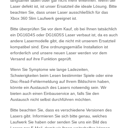
langsamer laden oder gar nicht mehr erkennen. Wenn der
Laser defekt ist, ist unser Ersatzteil die ideale Lösung. Bitte
beachten Sie, dass unser Laser ausschließlich für das
Xbox 360 Slim Laufwerk geeignet ist.
Bitte überprüfen Sie vor dem Kauf, ob bei Ihnen tatsächlich
ein DG16D4S oder DG16D5S Laser verbaut ist, da es auch
andere Lasermodelle gibt, die nicht mit unserem Ersatzteil
kompatibel sind. Eine ordnungsgemäße Installation ist
erforderlich und unsere neuen Laser werden vor dem
Versand auf ihre Funktion geprüft.
Wenn Sie Symptome wie lange Ladezeiten,
Schwierigkeiten beim Lesen bestimmter Spiele oder eine
Disc-Read-Fehlermeldung auf Ihrem Bildschirm haben,
könnte ein Austausch des Lasers notwendig sein. Wir
bieten auch einen Einbauservice an, falls Sie den
Austausch nicht selbst durchführen möchten.
Bitte beachten Sie, dass es verschiedene Versionen des
Lasers gibt. Informieren Sie sich bitte genau, welches
Laufwerk Sie haben oder senden Sie uns ein Bild des
Lasers per E-Mail, damit wir Ihnen weiterhelfen können.