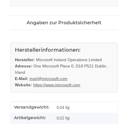
Angaben zur Produktsicherheit
Herstellerinformationen:
Hersteller:
Microsoft Ireland Operations Limited
Adresse:
One Microsoft Place 0, D18 P521 Dublin ,
Irland
E-Mail:
msirl@microsoft.com
Website:
https://www.microsoft.com
Produkteigenschaft
Wert
Versandgewicht:
0,04 kg
Artikelgewicht:
0,02
kg