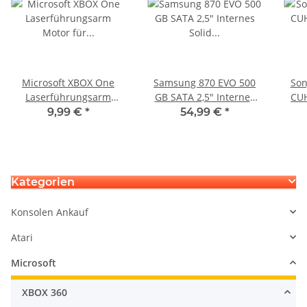
Microsoft XBOX One
Samsung 870 EVO 500
Son
Laserführungsarm
GB SATA 2,5" Internes
CU
Motor für LiteOn/PLDS
Solid State Drive (SSD)
defe
9,99 €
*
54,99 €
*
DG-6M1S & DG-6M1S
(MZ-77E500B/EU)
Laser HOP-B150 Bluray
Kategorien
Konsolen Ankauf
Atari
Microsoft
XBOX 360