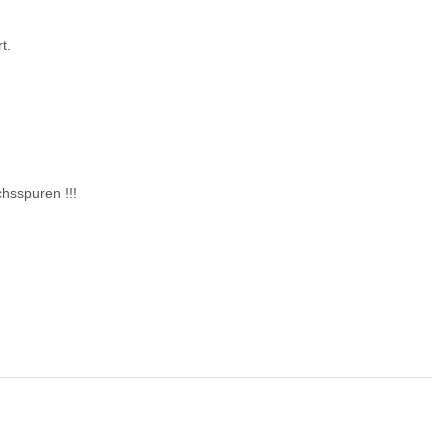
t.
hsspuren !!!