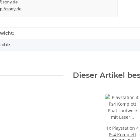
@sony.de
tp://sony.de
enschaft
wicht:
ufwerk
SONY PlayStation 4™ PS4 Slim
icht:
 für KES
FW 6.72 CFW fähig - 500GB CUH-
ser Slim
2016A
233,99 €
*
Dieser Artikel be
1x
Playstation 4
Ps4 Komplett