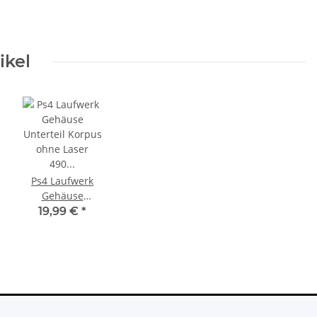
ikel
Ps4 Laufwerk
Gehäuse
Unterteil Korpus
19,99 €
*
ohne Laser 490
CUH-1216B für
KEM-490 Laser