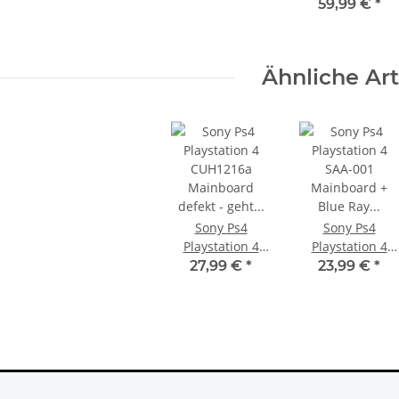
Phat Laufwerk
59,99 €
*
mit Laser KEM-
490 KEM-496
CUH-1216B
Ähnliche Art
Sony Ps4
Sony Ps4
Playstation 4
Playstation 4
CUH1216a
SAA-001
27,99 €
*
23,99 €
*
Mainboard
Mainboard +
defekt - geht an
Blue Ray
& sofort aus
Mainboard
Defekt - BLOD