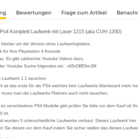
ung
Bewertungen
Frage zum Artikel
Benachr
4 Ps4 Komplett Laufwerk mit Laser 1215 (aka CUH-1200)
h hierbei um die Version ohne Laufwerksplatine.
 für Ihre Playstation 4 Konsole.
au. Es gibt zahlreiche Youtube Videos dazu.
 der Youtube Suche folgendes ein : x65rDBE9mJM
 Laufwerk 1:1 tauschen
k ist das erste für die PS4 welches kein Laufwerks Mainboard mehr ha
n muss man die Laufwerks Platinen auch nicht tauschen.
es verschiedene PS4 Modelle gibt prüfen Sie bitte vor dem Kauf ob Ih
 ist.
at wurden 3 unterschiedliche Laufwerke verbaut. Dieses Laufwerk hier m
ren Sie dieses vor dem Kauf indem Sie sicher stellen das dieses Laufwer