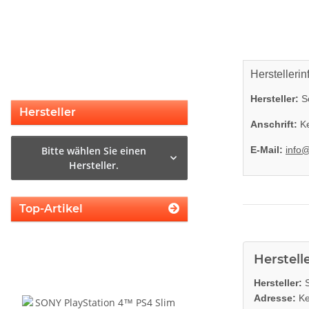
Herstellerin
Hersteller:
So
SONY PS3 Slim Netzteil APS250
Hersteller
internes Netzteil 220V gebraucht
Anschrift:
Ke
29,99 €
*
Bitte wählen Sie einen
E-Mail:
info
Hersteller.
Top-Artikel
Herstell
Hersteller:
S
Adresse:
Ke