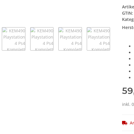
Artik
GTIN:
Kateg
Herste
59
inkl.
Ar