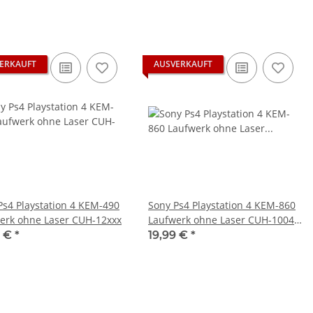
ERKAUFT
AUSVERKAUFT
Ps4 Playstation 4 KEM-490
Sony Ps4 Playstation 4 KEM-860
erk ohne Laser CUH-12xxx
Laufwerk ohne Laser CUH-1004B
& 1116B
9 €
*
19,99 €
*