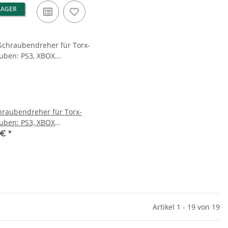
LAGER
hraubendreher für Torx-
uben: PS3, XBOX
pad / Controller)
 €
*
Artikel 1 - 19 von 19