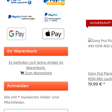
AUSVERKAUFT
Ihr Warenkorb
Es befinden sich keine Artikel im
Warenkorb.
Zum Warenkorb
Sony Ps4 Play
KEM-860 Lauf
ohne Platine 
19,99 €
*
Anmelden
Alle mit
*
markierten Felder sind
Pflichtfelder.