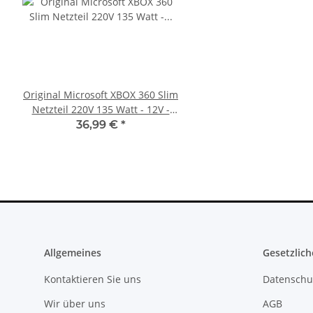
Original Microsoft XBOX 360 Slim
Sony PlayStation 5 - Ps5
Netzteil 220V 135 Watt - 12V -
Digital Edition- 825GB 
10.83A * gebraucht
gebraucht
36,99 €
*
395,00 €
*
Allgemeines
Gesetzlich
Kontaktieren Sie uns
Datenschu
Wir über uns
AGB