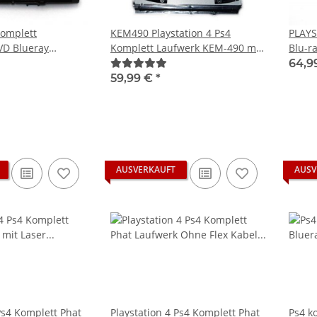
komplett
KEM490 Playstation 4 Ps4
PLAYS
D Blueray
Komplett Laufwerk KEM-490 mit
Blu-r
laystation4
Laser 1215 (aka CUH-1200) ohne
1200 
64,9
H11xx
Mainboard KEM 490
| PS4
59,99 €
*
Main
AUSVERKAUFT
AUSV
Ps4 Komplett Phat
Playstation 4 Ps4 Komplett Phat
Ps4 k