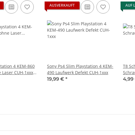
AUSVERKAUFT
AUF 
station 4 KEM-860
Sony Ps4 Slim Playstation 4 KEM-
T8 Sc
 Laser CUH-1xxx -
490 Laufwerk Defekt CUH-1xxx
Schra
(Game
19,99 €
*
4,99