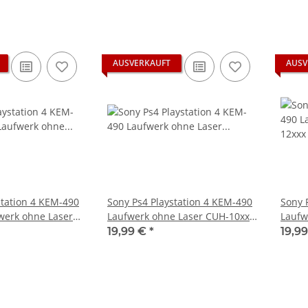
AUSVERKAUFT
AUSV
station 4 KEM-490
Sony Ps4 Playstation 4 KEM-490
Sony 
werk ohne Laser
Laufwerk ohne Laser CUH-10xx
Laufw
CUH-1xxx - Defekt
& CUH-11xx
19,99 €
*
19,9