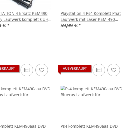
TATION 4 Ersatz KEM490
Playstation 4 Ps4 Komplett Phat
ay Laufwerk komplett CUH-
Laufwerk mit Laser KEM-490
| CUH-1215A | CUH-1216B
CUH-1216B Ohne Flex Kabel
9 €
*
59,99 €
*
 Laser | Drive Ohne
board
ERKAUFT
AUSVERKAUFT
omplett KEM490aaa DVD
Ps4 komplett KEM490aaa DVD