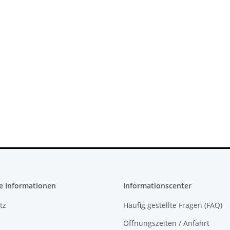
 Konsole -
SONY PlayStation 4™ PS4 Slim
CFI-1016B
FW 5.05 - 500GB CUH-2016A
279,99 €
*
e Informationen
Informationscenter
tz
Häufig gestellte Fragen (FAQ)
Öffnungszeiten / Anfahrt