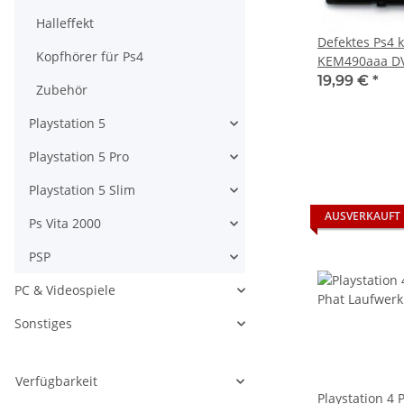
Halleffekt
Defektes Ps4 
Kopfhörer für Ps4
KEM490aaa DV
Laufwerk für P
19,99 €
*
Zubehör
CUH10xx - CU
Playstation 5
Playstation 5 Pro
Playstation 5 Slim
AUSVERKAUFT
Ps Vita 2000
PSP
PC & Videospiele
Sonstiges
Verfügbarkeit
Playstation 4 