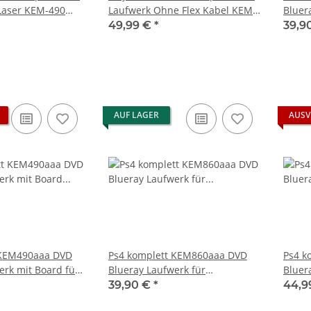
Laser KEM-490
Laufwerk Ohne Flex Kabel KEM-
Bluer
 CUH-1216B
490 CUH-1216B
Plays
49,99 €
*
39,9
CUH11
AUF LAGER
AUSV
 KEM490aaa DVD
Ps4 komplett KEM860aaa DVD
Ps4 k
erk mit Board für
Blueray Laufwerk für
Bluer
it Laser
Playstation4 CUH1004B -
Plays
39,90 €
*
44,9
CUH1116B gebraucht
CUH1