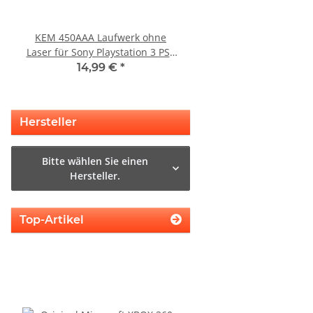
KEM 450AAA Laufwerk ohne
SONY PS3 Slim Netzte
Laser für Sony Playstation 3 PS3
220BB Internes Netzt
Slim gebraucht
gebraucht
14,99 €
*
29,99 €
*
Hersteller
Bitte wählen Sie einen
Hersteller.
Top-Artikel