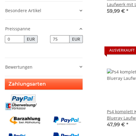
Laufwerk mit 
Besondere Artikel
KEM-496
59,99 €
*
Preisspanne
EUR
EUR
AUSVERKAUFT
Bewertungen
Zahlungsarten
Ps4 komplett
Blueray Laufw
Playstation4 m
47,99 €
*