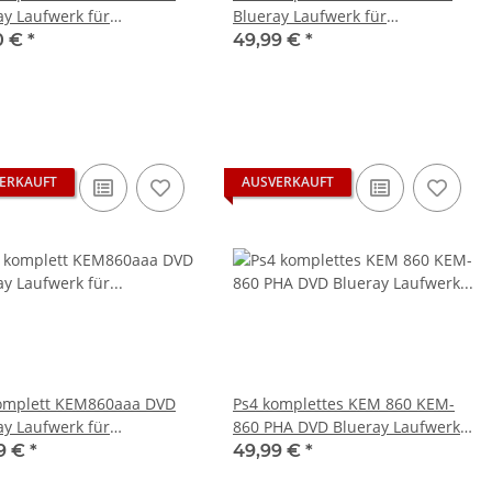
ay Laufwerk für
Blueray Laufwerk für
tation4 CUH1004B -
Playstation4 CUH1004B -
0 €
*
49,99 €
*
16B gebraucht
CUH1116B ohne Platine
ERKAUFT
AUSVERKAUFT
omplett KEM860aaa DVD
Ps4 komplettes KEM 860 KEM-
ay Laufwerk für
860 PHA DVD Blueray Laufwerk
tation4 CUH1004B -
mit Board und Laser
9 €
*
49,99 €
*
116B Neu