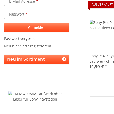
E-Mail-Adresse
AUSVERKAUFT
Passwort
Anmelden
Passwort vergessen
Neu hier?
Jetzt registrieren!
Sony Ps4 Play
Neu im Sortiment
Laufwerk ohne
Defekt
14,99 €
*