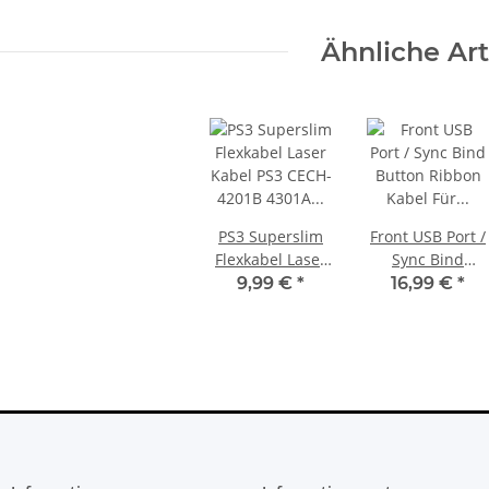
Ähnliche Art
PS3 Superslim
Front USB Port /
Flexkabel Laser
Sync Bind
Kabel PS3 CECH-
Button Ribbon
9,99 €
*
16,99 €
*
4201B 4301A
Kabel Für
Laufwerk für
Microsoft Xbox
KEM-451 Laser
Series X
neu
Spielkonsole