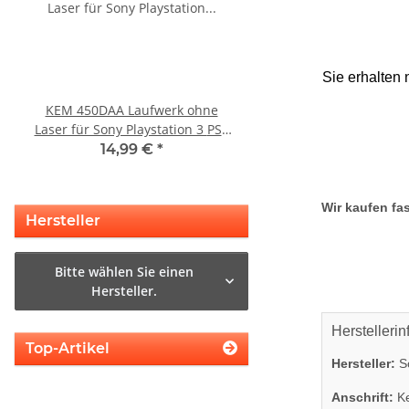
Sie erhalten 
KEM 450DAA Laufwerk ohne
Sony Playstation 3 
Laser für Sony Playstation 3 PS3
450EAA PS3 Schlitten o
Slim
Blu-Ray Laufwerk
14,99 €
*
12,99 €
*
Wir kaufen fas
Hersteller
Bitte wählen Sie einen
Hersteller.
Herstellerin
Top-Artikel
Hersteller:
So
Anschrift:
Ke