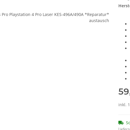
Herste
59
inkl.
So
Lieferz