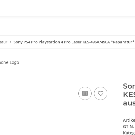
atur
Sony PS4 Pro Playstation 4 Pro Laser KES-496A/490A *Reparatur*
Son
KE
au
Artik
GTIN:
Kateg