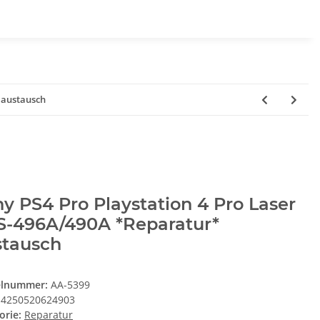
 austausch
y PS4 Pro Playstation 4 Pro Laser
S-496A/490A *Reparatur*
stausch
elnummer:
AA-5399
4250520624903
orie:
Reparatur