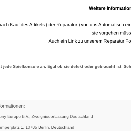
Weitere Informatio
nach Kauf des Artikels ( der Reparatur ) von uns Automatisch ein
sie vorgehen müss
KEM KES
KEM 450AAA Laufwerk oberteil
Auch ein Link zu unserem Reparatur Form
hne Laser
Sony Playstation 3 PS3 Slim
 320
gebraucht
10,99 €
*
t jede Spielkonsole an. Egal ob sie defekt oder gebraucht ist. Sc
formationen:
ny Europe B.V., Zweigniederlassung Deutschland
mperplatz 1, 10785 Berlin, Deutschland