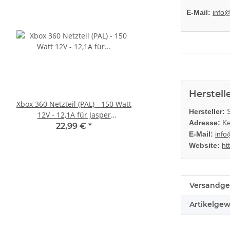
E-Mail:
info
Herstell
Xbox 360 Netzteil (PAL) - 150 Watt
Sony PlayStation 5 - Ps5
Hersteller:
S
12V - 12,1A für Jasper
BlueRay Drive Edition
Adresse:
Ke
Mainboards gebraucht
CFI-1216A gebrau
22,99 €
*
388,99 €
*
E-Mail:
info
Website:
ht
Produkteig
Wert
Versandge
Artikelgew