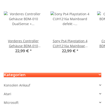
Vorderes Controller
Sony Ps4 Playstation 4
Co
Gehäuse BDM-010
CUH1216a Mainboard
BDM
DualSense + Trigger
defekt - Startet nicht
Tr
22,99 €
*
22,99 €
*
Module Sony Playstation
Pla
5 PS5
Kategorien
Konsolen Ankauf
Atari
Microsoft