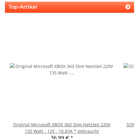
Top-Artikel
Original Microsoft XBOX 360 Slim Netzteil 220V
SONY 
135 Watt - 12V - 10.83A * gebraucht
36,99 €
*