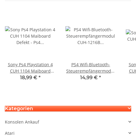
Sony Ps4 Playstation 4
PS4 Wifi-Bluetooth-
Son
CUH 1104 Maiboard
Steuerempfängermodul
CUH12
Defekt - Ps4 Startete
CUH-1216B Playstation4
M
18,99 €
*
14,99 €
*
nicht
Kategorien
Konsolen Ankauf
Atari