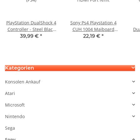
PlayStation DualShock 4
Sony Ps4 Playstation 4
Controller - Steel Black
CUH 1004 Maiboard
Dua
(PS4)
HDMI Port fehlt
39,99 €
*
22,19 €
*
Cam
Kategorien
Konsolen Ankauf
Atari
Microsoft
Nintendo
Sega
Sony