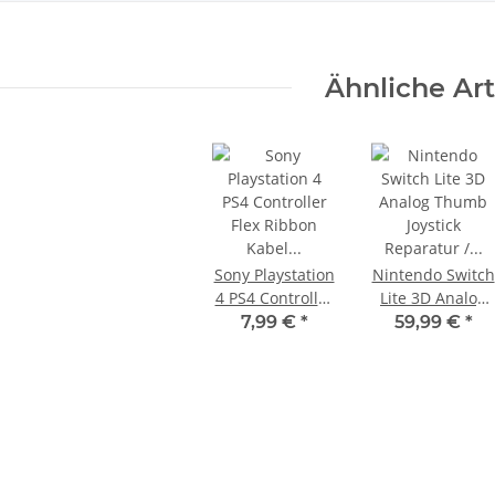
Ähnliche Art
Sony Playstation
Nintendo Switch
4 PS4 Controller
Lite 3D Analog
Flex Ribbon
Thumb Joystick
7,99 €
*
59,99 €
*
Kabel JDS/JDM-
Reparatur /
001/JDM-011
Defekt rot
X 360 Slim
Sony PlayStation 5 - Ps5 Konsole -
 - 12V -
Digital Edition- 825GB CFI-1016B