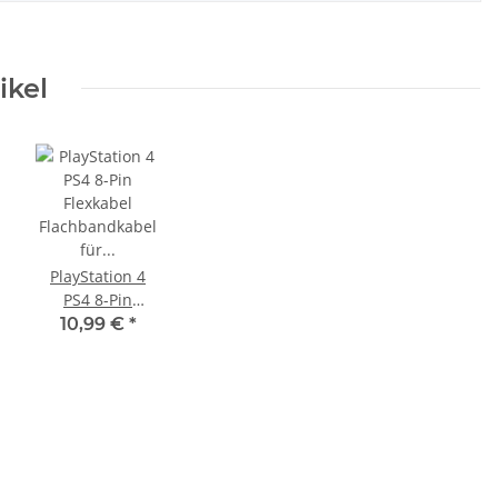
ikel
PlayStation 4
PS4 8-Pin
Flexkabel
10,99 €
*
Flachbandkabel
für Laufwerke
KEM496 KEM490
KEM860 für KLD
Motor