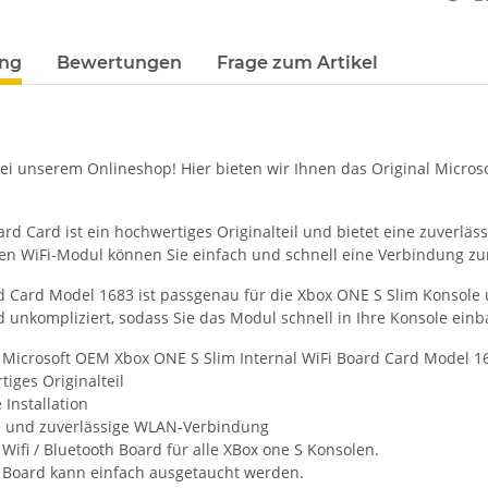
terkarten anzeigen
ung
Bewertungen
Frage zum Artikel
i unserem Onlineshop! Hier bieten wir Ihnen das Original Micros
ard Card ist ein hochwertiges Originalteil und bietet eine zuverlä
en WiFi-Modul können Sie einfach und schnell eine Verbindung zum
d Card Model 1683 ist passgenau für die Xbox ONE S Slim Konsole un
nd unkompliziert, sodass Sie das Modul schnell in Ihre Konsole ei
l Microsoft OEM Xbox ONE S Slim Internal WiFi Board Card Model 1
iges Originalteil
 Installation
e und zuverlässige WLAN-Verbindung
 Wifi / Bluetooth Board für alle XBox one S Konsolen.
i Board kann einfach ausgetaucht werden.