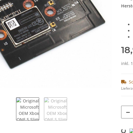
Herste
18
inkl.
So
Lieferz
Loading...