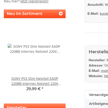
Neu hier?
Jetzt registrieren!
Anschrift:
Wa
Neu im Sortiment
E-Mail:
kund
Herstell
Hersteller:
M
Adresse:
On
E-Mail:
msir
Website:
ht
SONY PS3 Slim Netzteil EADP
SONY PS3 Slim Netztei
220BB Internes Netzteil 220V
internes Netzteil 220V
gebraucht
29,99 €
*
29,99 €
*
Produkteig
Wert
Versandge
Artikelgew
Hersteller