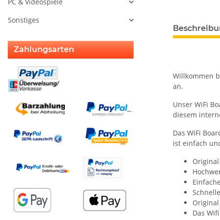
PC & Videospiele
Sonstiges
weitere Regis
Beschreib
Zahlungsarten
Willkommen be
an.
Unser WiFi Bo
diesem intern
Das WiFi Boar
ist einfach u
Origina
Hochwert
Einfache
Schnell
Original
Das Wif