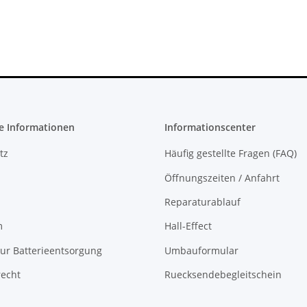
cht
gebraucht
395,00 €
*
e Informationen
Informationscenter
tz
Häufig gestellte Fragen (FAQ)
Öffnungszeiten / Anfahrt
Reparaturablauf
m
Hall-Effect
ur Batterieentsorgung
Umbauformular
recht
Ruecksendebegleitschein