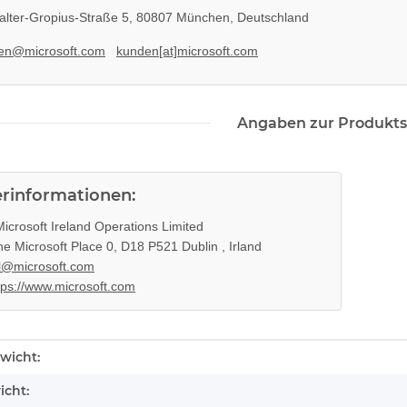
lter-Gropius-Straße 5, 80807 München, Deutschland
en@microsoft.com
kunden[at]microsoft.com
Angaben zur Produkts
erinformationen:
icrosoft Ireland Operations Limited
e Microsoft Place 0, D18 P521 Dublin , Irland
l@microsoft.com
tps://www.microsoft.com
l APS250
Sony Playstation 3 KEM KES
 gebraucht
450EAA PS3 Schlitten ohne Laser
Blu-Ray Laufwerk 320
12,99 €
*
enschaft
wicht:
icht: