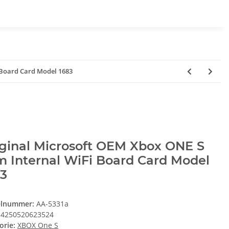
 Board Card Model 1683
ginal Microsoft OEM Xbox ONE S
m Internal WiFi Board Card Model
83
elnummer:
AA-5331a
4250520623524
orie:
XBOX One S