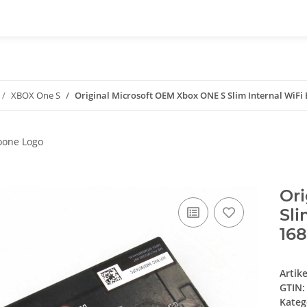
XBOX One S
Original Microsoft OEM Xbox ONE S Slim Internal WiFi
Ori
Sli
16
Artik
GTIN:
Kateg