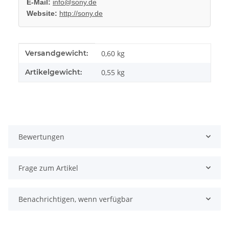
E-Mail:
info@sony.de
Website:
http://sony.de
Produkteigenschaft
Wert
Versandgewicht:
0,60 kg
Artikelgewicht:
0,55
kg
Bewertungen
Frage zum Artikel
Benachrichtigen, wenn verfügbar