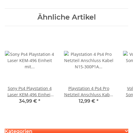
Ähnliche Artikel
Sony Ps4 Playstation 4
Playstation 4 Ps4 Pro
Vol
Laser KEM-496 Einheit
Netzteil Anschluss Kabel
Son
mit Schlitten KES496a
N15-300P1A ADP-300ER -
CUH
34,99 €
*
12,99 €
*
KES-496A KES 496a
4 pin Version Stecker
S
Kategorien