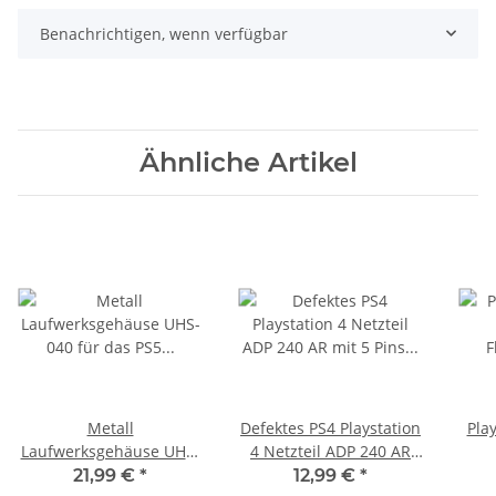
Benachrichtigen, wenn verfügbar
Ähnliche Artikel
Metall
Defektes PS4 Playstation
Play
Laufwerksgehäuse UHS-
4 Netzteil ADP 240 AR
040 für das PS5 Slim
mit 5 Pins am Stecker
21,99 €
*
12,99 €
*