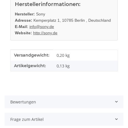
Herstellerinformationen:
Hersteller:
Sony
Adresse:
Kemperplatz 1, 10785 Berlin , Deutschland
E-Mail:
info@sony.de
Website:
http://sony.de
Produkteigenschaft
Wert
Versandgewicht:
0,20 kg
Artikelgewicht:
0,13
kg
Bewertungen
Frage zum Artikel