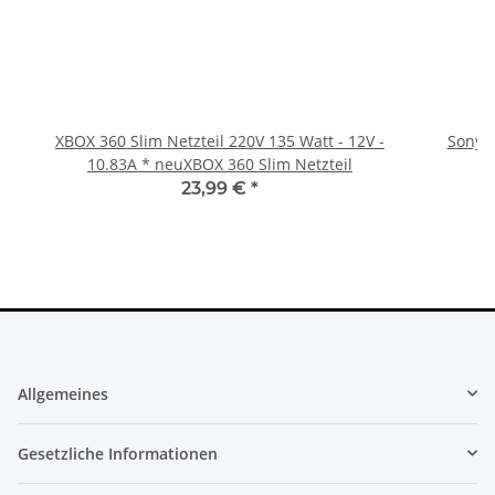
XBOX 360 Slim Netzteil 220V 135 Watt - 12V -
Sony P
10.83A * neuXBOX 360 Slim Netzteil
23,99 €
*
Allgemeines
Gesetzliche Informationen