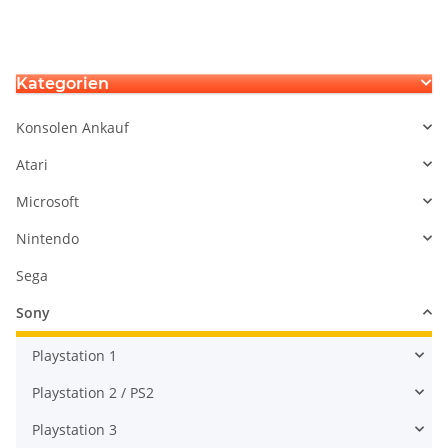
Laufwerk CFI-ZDD1 -
EDM-040
Ma
Kategorien
Konsolen Ankauf
Atari
Microsoft
Nintendo
Sega
Sony
Playstation 1
Playstation 2 / PS2
Playstation 3