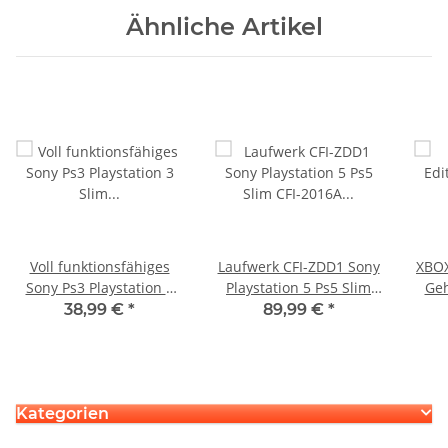
Ähnliche Artikel
Voll funktionsfähiges
Laufwerk CFI-ZDD1 Sony
XBOX
Sony Ps3 Playstation 3
Playstation 5 Ps5 Slim
Geh
Slim CECH 3004A
CFI-2016A EDM-040
geb
38,99 €
*
89,99 €
*
Mainboard KTE-001
Unterteil + Laser ohne
Kra
Flex Kabel
Kategorien