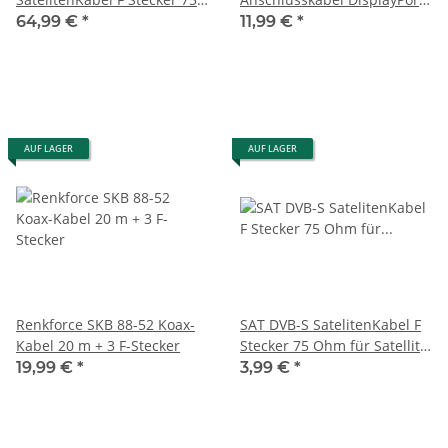
Ohm für Satellit LNB
Stecker 1.8 meter
64,99 €
*
11,99 €
*
Anschlusskabel Receiver
weiß Goobay
AUF LAGER
AUF LAGER
Renkforce SKB 88-52 Koax-
SAT DVB-S SatelitenKabel F
Kabel 20 m + 3 F-Stecker
Stecker 75 Ohm für Satellit
LNB Anschlusskabel
19,99 €
*
3,99 €
*
Receiver weiß Goobay