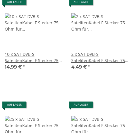
AUF LAGER
AUF LAGER
10 x SAT DVB-S
2 x SAT DVB-S
SatelitenKabel F Stecker 75
SatelitenKabel F Stecker 75
Ohm für Satellit LNB
Ohm für Satellit LNB
14,99 €
*
4,49 €
*
Anschlusskabel Receiver
Anschlusskabel Receiver
weiß Goobay
weiß Goobay
AUF LAGER
AUF LAGER