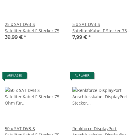
25 x SAT DVB-S
5 x SAT DVB-S
SatelitenKabel F Stecker 75
SatelitenKabel F Stecker 75
Ohm für Satellit LNB
Ohm für Satellit LNB
39,99 €
*
7,99 €
*
Anschlusskabel Receiver
Anschlusskabel Receiver
weiß Goobay
weiß Goobay
AUF LAGER
AUF LAGER
50 x SAT DVB-S
Renkforce DisplayPort
SatelitenKabel F Stecker 75
Anschlusskabel DisplayPort