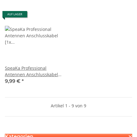
AUF LAGER
SpeaKa Professional
Antennen Anschlusskabel
[1x Antennenstecker 75 ? -
9,99 €
*
1x Antennenbuchse 75 ?] 10
m 75 dB Weiß
Artikel 1 - 9 von 9
Kategorien