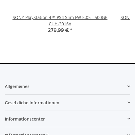
SONY PlayStation 4™ PS4 Slim FW 5.05 - 500GB
SONY P
CUH-2016A
279,99 €
*
Allgemeines
Gesetzliche Informationen
Informationscenter