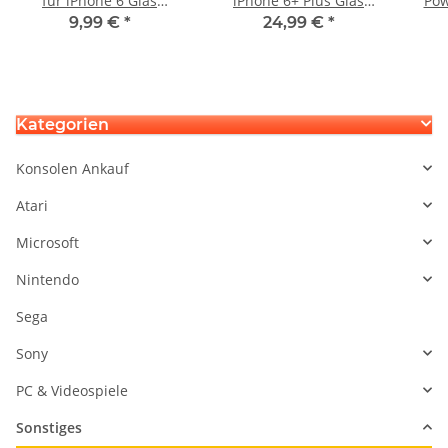
für iPhone 6 Glas
iPhone 6+ Plus Glas
Pow
Scheibe Front weiss
Scheibe Komplett Front
Kno
9,99 €
*
24,99 €
*
white Ohne LCD
weiss white
Kategorien
Konsolen Ankauf
Atari
Microsoft
Nintendo
Sega
Sony
PC & Videospiele
Sonstiges