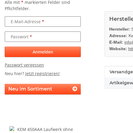
Alle mit
*
markierten Felder sind
Pflichtfelder.
Herstell
E-Mail-Adresse
Hersteller:
S
Adresse:
Ke
Passwort
E-Mail:
info
Website:
ht
Anmelden
Passwort vergessen
Produkteig
Wert
Versandge
Neu hier?
Jetzt registrieren!
Artikelgew
Neu im Sortiment