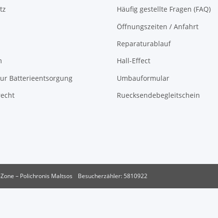
tz
Häufig gestellte Fragen (FAQ)
Öffnungszeiten / Anfahrt
Reparaturablauf
m
Hall-Effect
ur Batterieentsorgung
Umbauformular
recht
Ruecksendebegleitschein
Zone – Polichronis Maltsos
Besucherzähler: 5810922