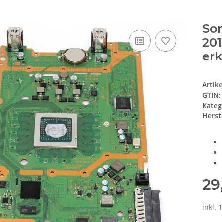
Son
20
er
Artik
GTIN:
Kateg
Herste
29
inkl.