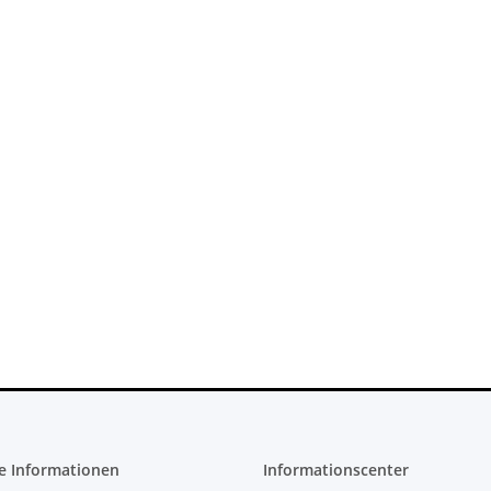
 Konsole -
PS3 Playstation 3 Laufwerk
 - 825GB
Flachband Flex Kabel für KES
cht
KEM 450DAA 450EAA Laser Slim
4,79 €
*
e Informationen
Informationscenter