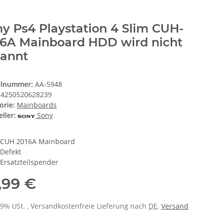
y Ps4 Playstation 4 Slim CUH-
16A Mainboard HDD wird nicht
kannt
elnummer:
AA-5948
4250520628239
orie:
Mainboards
ller:
Sony
CUH 2016A Mainboard
Defekt
Ersatzteilspender
,99 €
 19% USt. , Versandkostenfreie Lieferung nach
DE
.
Versand