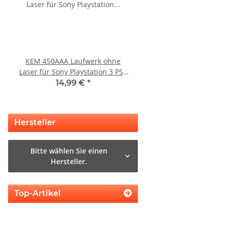
KEM 450AAA Laufwerk ohne
Sony Playstation 3 
Laser für Sony Playstation 3 PS3
450EAA PS3 Schlitten o
Slim gebraucht
Blu-Ray Laufwerk
14,99 €
*
12,99 €
*
Hersteller
Bitte wählen Sie einen
Hersteller.
Top-Artikel