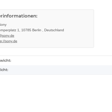
erinformationen:
ony
mperplatz 1, 10785 Berlin , Deutschland
@sony.de
tp://sony.de
enschaft
wicht:
icht: