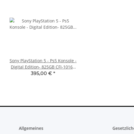
Sony PlayStation 5 - Ps5 Konsole -
Sony PlayStation 5 - Ps5
Digital Edition- 825GB CFI-1016B
BlueRay Drive Edition
gebraucht
CFI-1216A gebrau
395,00 €
*
388,99 €
*
Allgemeines
Gesetzlich