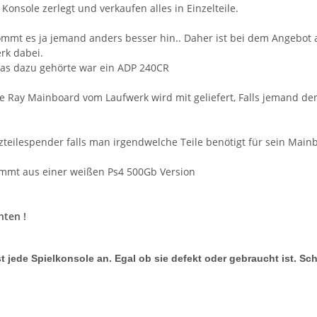
Konsole zerlegt und verkaufen alles in Einzelteile.
ommt es ja jemand anders besser hin.. Daher ist bei dem Angebot a
rk dabei.
was dazu gehörte war ein ADP 240CR
ue Ray Mainboard vom Laufwerk wird mit geliefert, Falls jemand de
tzteilespender falls man irgendwelche Teile benötigt für sein Main
mmt aus einer weißen Ps4 500Gb Version
hten !
t jede Spielkonsole an. Egal ob sie defekt oder gebraucht ist. Sc