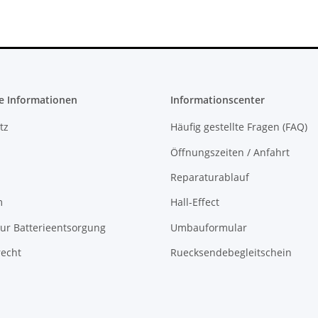
Driveboard -
Mainboard
funktionstüchtig
Defekt - CE-
34878-0
e Informationen
Informationscenter
tz
Häufig gestellte Fragen (FAQ)
Öffnungszeiten / Anfahrt
Reparaturablauf
m
Hall-Effect
ur Batterieentsorgung
Umbauformular
recht
Ruecksendebegleitschein