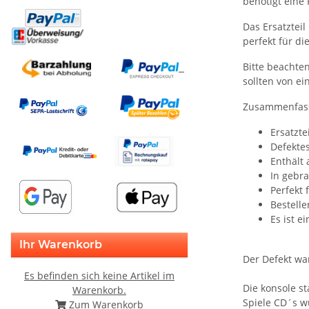
benötigt eine
Das Ersatztei
perfekt für di
Bitte beachten
sollten von e
Zusammenfasse
Ersatzte
Defekte
Enthält
In gebr
Perfekt 
Bestelle
Es ist e
Ihr Warenkorb
Der Defekt war
Es befinden sich keine Artikel im
Die konsole st
Warenkorb.
Spiele CD´s w
Zum Warenkorb