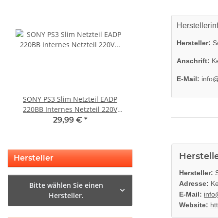
Herstellerin
Hersteller:
So
Anschrift:
Ke
E-Mail:
info
SONY PS3 Slim Netzteil EADP
SONY PS3 Slim Netztei
220BB Internes Netzteil 220V
internes Netzteil 220V
gebraucht
29,99 €
*
29,99 €
*
Herstell
Hersteller
Hersteller:
S
Adresse:
Ke
Bitte wählen Sie einen
E-Mail:
info
Hersteller.
Website:
ht