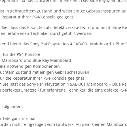
 Reparatur, da das Laufwerk nicht einzieht. Das Blue Ray Mainboard
l ist in gebrauchtem Zustand und weist einige Gebrauchsspuren au
e Reparatur Ihrer PS4-Konsole geeignet.
 Sie, dass das Ersatzteil als defekt verkauft wird und nicht ohne
inem erfahrenen Techniker durchgeführt werden.
nd bietet das Sony Ps4 Playstation 4 SAB-001 Mainboard + Blue R
il für die PS4-Konsole
s Mainboard und Blue Ray Mainboard
 alle notwendigen Komponenten
auchtem Zustand mit einigen Gebrauchsspuren
für die Reparatur Ihrer PS4-Konsole geeignet
n Sie jetzt das Sony Ps4 Playstation 4 SAB-001 Mainboard + Blue R
in perfektes Ersatzteil für erfahrene Techniker, die eine defekte P
 folgender :
artete ganz normal.
urden nicht eingezogen vom Laufwerk. An dem kleinen Mainboard 