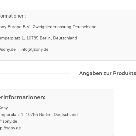
formationen:
ny Europe B.V., Zweigniederlassung Deutschland
mperplatz 1, 10785 Berlin, Deutschland
@sony.de
info[at]sony.de
l APS250
KEM 450AAA Laufwerk oberteil
 gebraucht
Sony Playstation 3 PS3 Slim
Angaben zur Produkts
gebraucht
10,99 €
*
erinformationen:
ony
mperplatz 1, 10785 Berlin , Deutschland
@sony.de
tp://sony.de