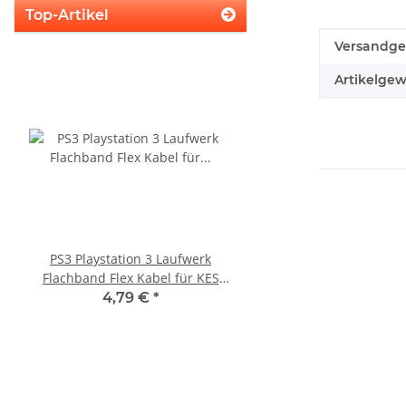
Top-Artikel
Produkteig
Wert
Versandge
Artikelgew
PS3 Playstation 3 Laufwerk
SONY PlayStation 4™ 
Flachband Flex Kabel für KES
FW 5.05 - 500GB CU
KEM 450DAA 450EAA Laser Slim
4,79 €
*
279,99 €
*