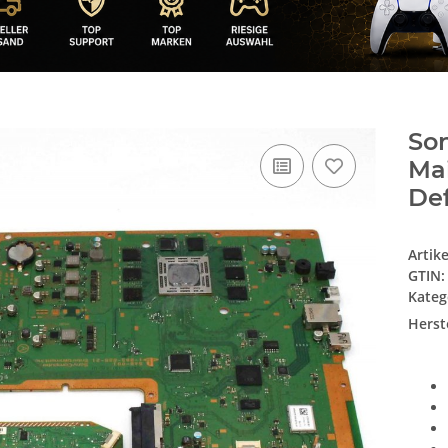
Son
Ma
Def
Artik
GTIN:
Kateg
Herste