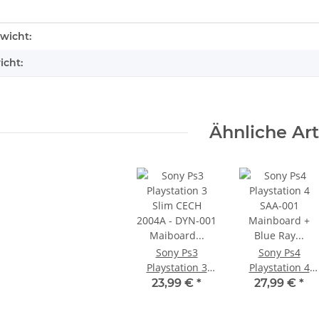
enschaft
wicht:
icht:
Ähnliche Art
PS4 Slim
Xbox 360 Netzteil (PAL) - 150 Watt
H-2016A
12V - 12,1A für Jasper
Mainboards gebraucht
22,99 €
*
Sony Ps3
Sony Ps4
Playstation 3
Playstation 4
Slim CECH
SAA-001
23,99 €
*
27,99 €
*
2004A - DYN-001
Mainboard +
Maiboard +
Blue Ray