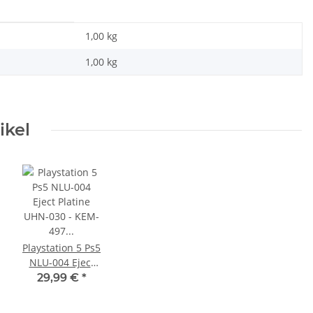
1,00 kg
1,00
kg
ikel
Playstation 5 Ps5
NLU-004 Eject
Platine UHN-030
29,99 €
*
- KEM-497 CFI-
1216