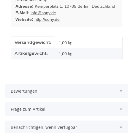
Adresse:
Kemperplatz 1, 10785 Berlin , Deutschland
E-Mail:
info@sony.de
Website:
http://sony.de
Produkteigenschaft
Wert
Versandgewicht:
1,00 kg
Artikelgewicht:
1,00
kg
Bewertungen
Frage zum Artikel
Benachrichtigen, wenn verfügbar