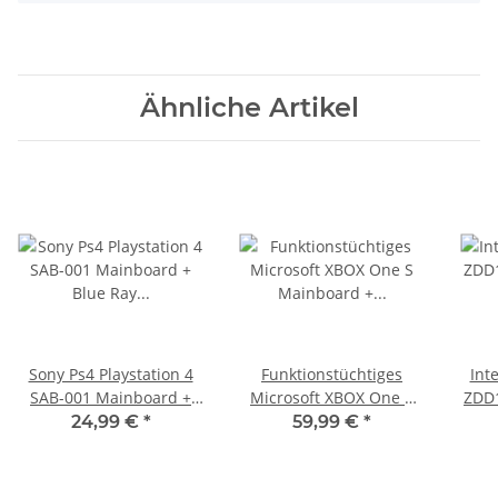
Ähnliche Artikel
Sony Ps4 Playstation 4
Funktionstüchtiges
Int
SAB-001 Mainboard +
Microsoft XBOX One S
ZDD1
Blue Ray Mainboard
Mainboard +
Ps5 
24,99 €
*
59,99 €
*
Defekt -geht an und aus
Laufwerksplatine