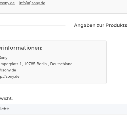
@sony.de
info[at]sony.de
Angaben zur Produkts
erinformationen:
ony
mperplatz 1, 10785 Berlin , Deutschland
@sony.de
tp://sony.de
enschaft
wicht:
icht: