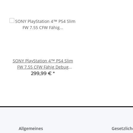
SONY PlayStation 4™ PS4 Slim
SONY PlayStation 4™ 
FW 7.55 CFW Fähig Debug
FW 5.05 - 500GB CU
Settings - 500GB CUH-2016A
299,99 €
*
279,99 €
*
Allgemeines
Gesetzlich