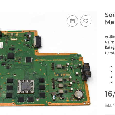
Son
Mai
Artik
GTIN:
Kateg
Herste
16
inkl.