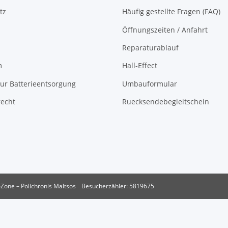
tz
Häufig gestellte Fragen (FAQ)
Öffnungszeiten / Anfahrt
Reparaturablauf
m
Hall-Effect
ur Batterieentsorgung
Umbauformular
recht
Ruecksendebegleitschein
Zone – Polichronis Maltsos
Besucherzähler: 5819675