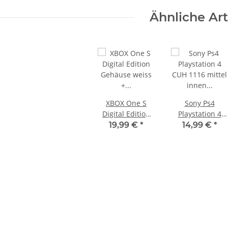
Ähnliche Art
KEM KES
SONY PS3 Slim Netzteil EADP
Sony Plays
Schlitten
220BB Internes Netzteil 220V
450EAA PS3 Sc
braucht
gebraucht
Blu-Ray
29,99 €
*
12
XBOX One S
Sony Ps4
Digital Edition
Playstation 4
Gehäuse weiss +
CUH 1116 mittel
19,99 €
*
14,99 €
*
Käfig gebraucht
innen Gehäuse
mit leichten
schwarz
Kratzern und
gebraucht
Macken