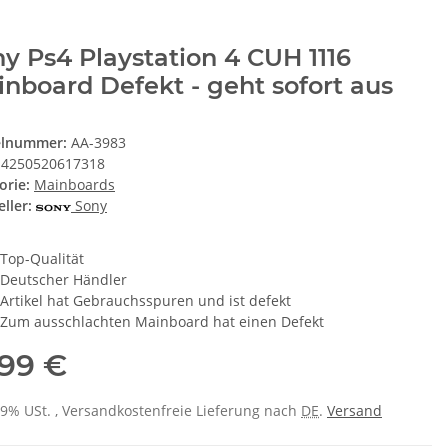
y Ps4 Playstation 4 CUH 1116
nboard Defekt - geht sofort aus
elnummer:
AA-3983
4250520617318
orie:
Mainboards
ller:
Sony
Top-Qualität
Deutscher Händler
Artikel hat Gebrauchsspuren und ist defekt
Zum ausschlachten Mainboard hat einen Defekt
,99 €
 19% USt. , Versandkostenfreie Lieferung nach
DE
.
Versand