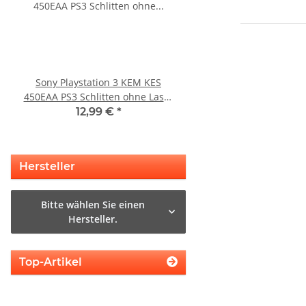
Sony Playstation 3 KEM KES
Sony Playstation 3 
450EAA PS3 Schlitten ohne Laser
450EAA PS3 Laser mit 
Blu-Ray Laufwerk 320
Blu-Ray Laufwerk ge
12,99 €
*
32,99 €
*
Hersteller
Bitte wählen Sie einen
Hersteller.
Top-Artikel