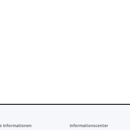
PS4 Slim
Xbox 360 Netzteil (PAL) - 150 Watt
SONY PlaySt
H-2016A
12V - 12,1A für Jasper
FW 7.55 C
Mainboards gebraucht
Settings -
22,99 €
*
29
e Informationen
Informationscenter