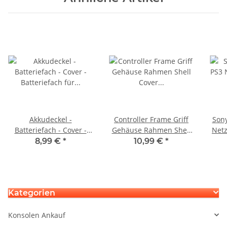
Akkudeckel -
Controller Frame Griff
Sony
Batteriefach - Cover -
Gehäuse Rahmen Shell
Netz
Batteriefach für Xbox
Cover Case für Sony PS5
8,99 €
*
10,99 €
*
Series X / S Controller
Gamepad Gelb
schwarz
Kategorien
Konsolen Ankauf