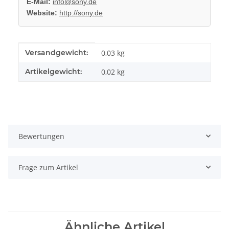
E-Mail:
info@sony.de
Website:
http://sony.de
Produkteigenschaft
Wert
Versandgewicht:
0,03 kg
Artikelgewicht:
0,02
kg
Bewertungen
Frage zum Artikel
Ähnliche Artikel