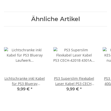
Ähnliche Artikel
Lichtschranke inkl Kabel
PS3 Superslim Flexkabel
PS3 
für PS3 Blueray
Laser Kabel PS3 CECH-
400
Laufwerk KEM 400AAA
4201B 4301A Laufwerk
9,99 €
*
9,99 €
*
KEM-400A
für KEM-451 Laser neu