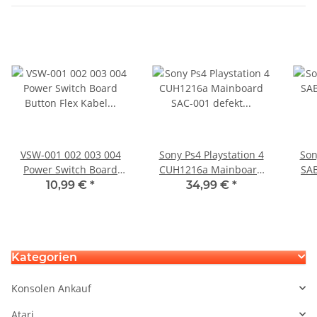
VSW-001 002 003 004
Sony Ps4 Playstation 4
Son
Power Switch Board
CUH1216a Mainboard
SAB
Button Flex Kabel Ersatz
SAC-001 defekt - SU-
Bl
10,99 €
*
34,99 €
*
für PS4 Pro
42118-6
De
Kategorien
Konsolen Ankauf
Atari