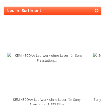
Neu im Sortiment
KEM 450DAA Laufwerk ohne Laser für Sony
Sony P
Playstation 3 PS3 Slim
S