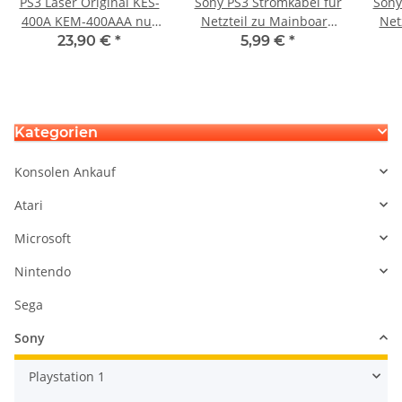
PS3 Laser Original KES-
Sony PS3 Stromkabel für
Sony
400A KEM-400AAA nur
Netzteil zu Mainboard
Net
die Linse Sony
APS240 - 4 Pin Version
23,90 €
*
5,99 €
*
Playstation 3
Kategorien
Konsolen Ankauf
Atari
Microsoft
Nintendo
Sega
Sony
Playstation 1