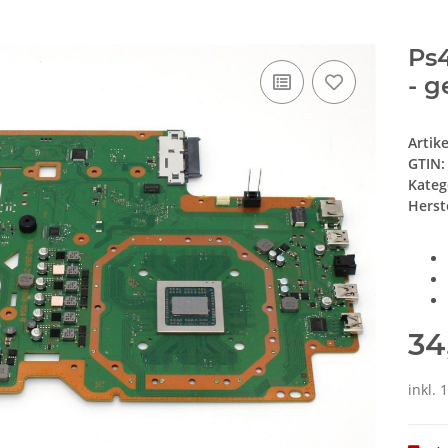
Ps
- g
Artik
GTIN:
Kateg
Herste
34
inkl.