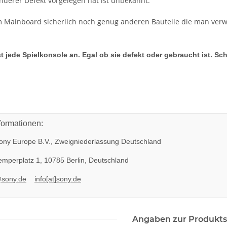
nderer Defekt vorgelegen hat ist unbekannt.
m Mainboard sicherlich noch genug anderen Bauteile die man ver
t jede Spielkonsole an. Egal ob sie defekt oder gebraucht ist. Sc
formationen:
ny Europe B.V., Zweigniederlassung Deutschland
mperplatz 1, 10785 Berlin, Deutschland
@sony.de
info[at]sony.de
Angaben zur Produkts