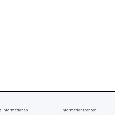
 220V 135
PS3 Playstation 3 Laufwerk
 neuXBOX
Flachband Flex Kabel für KES
il
KEM 450DAA 450EAA Laser Slim
4,79 €
*
e Informationen
Informationscenter