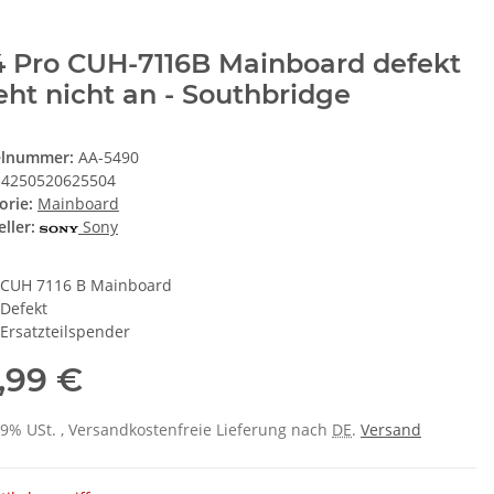
4 Pro CUH-7116B Mainboard defekt
eht nicht an - Southbridge
elnummer:
AA-5490
4250520625504
orie:
Mainboard
ller:
Sony
CUH 7116 B Mainboard
Defekt
Ersatzteilspender
,99 €
 19% USt. , Versandkostenfreie Lieferung nach
DE
.
Versand