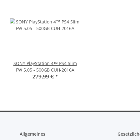
SONY PlayStation 4™ PS4 Slim
XBOX 360 Slim Netzteil
FW 5.05 - 500GB CUH-2016A
Watt - 12V - 10.83A *
360 Slim Netzte
279,99 €
*
23,99 €
*
Allgemeines
Gesetzlich