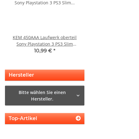
KEM 450AAA Laufwerk oberteil
SONY PS3 Slim Netzte
Sony Playstation 3 PS3 Slim
220BB Internes Netzt
gebraucht
gebraucht
10,99 €
*
29,99 €
*
Hersteller
Bitte wählen Sie einen
Hersteller.
Top-Artikel