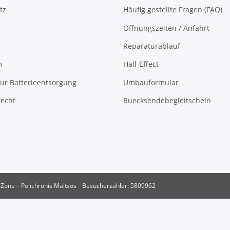
tz
Häufig gestellte Fragen (FAQ)
Öffnungszeiten / Anfahrt
Reparaturablauf
m
Hall-Effect
ur Batterieentsorgung
Umbauformular
recht
Ruecksendebegleitschein
Zone – Polichronis Maltsos
Besucherzähler: 5809962