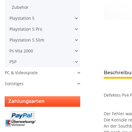
Zubehör
Playstation 5
Playstation 5 Pro
Playstation 5 Slim
Ps Vita 2000
PSP
weitere Regis
Beschreib
PC & Videospiele
Sonstiges
Defektes Ps4 
Zahlungsarten
Der Fehler war
Die Konsole re
An der South