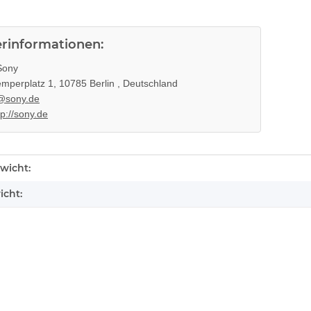
erinformationen:
ony
mperplatz 1, 10785 Berlin , Deutschland
@sony.de
tp://sony.de
enschaft
wicht:
icht: