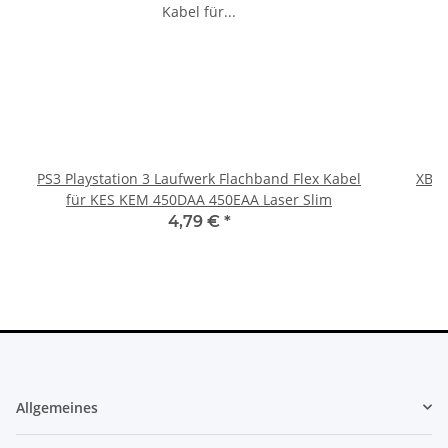
PS3 Playstation 3 Laufwerk Flachband Flex Kabel
XBOX
für KES KEM 450DAA 450EAA Laser Slim
4,79 €
*
Allgemeines