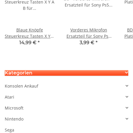
Blaue Knöpfe
Vorderes Mikrofon
BD
Steuerkreuz Tasten X Y A
Ersatzteil für Sony Ps5
Plat
B für Original Xbox One
Playstation 5 Controller
Er
14,99 €
*
3,99 €
*
Controller 1914
BDM-020 BDM-030 BDM-
D
040
Kategorien
Konsolen Ankauf
Atari
Microsoft
Nintendo
Sega