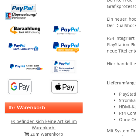
Grafikprozesso
Ein neuer, ho
Der DualShock
PS4 integriert
PlayStation P
neue Titel en
Hier handelt 
Lieferumfang:
PlaySta
Stromka
HDMI-Ka
Ihr Warenkorb
Ps4 Cont
Ohne O
Es befinden sich keine Artikel im
Warenkorb.
MIt System Fi
Zum Warenkorb