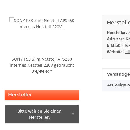
Herstell
Hersteller:
S
Adresse:
Ke
E-Mail:
info
Website:
ht
SONY PS3 Slim Netzteil APS250
Sony Playstation 3 
internes Netzteil 220V gebraucht
450EAA PS3 Schlitten o
Blu-Ray Laufwerk
29,99 €
*
12,99 €
*
Produkteig
Wert
Versandge
Artikelgew
Hersteller
Bitte wählen Sie einen
Hersteller.