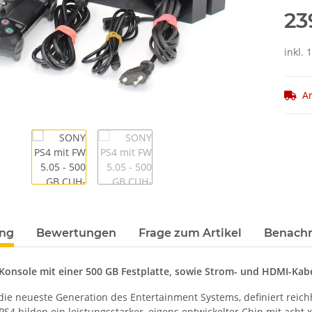
23
inkl.
Ar
ung
Bewertungen
Frage zum Artikel
Benachr
 Konsole mit einer 500 GB Festplatte, sowie Strom- und HDMI-Kab
, die neueste Generation des Entertainment Systems, definiert reic
S4 bilden ein leistungsstarker, eigens entwickelter Chip mit acht