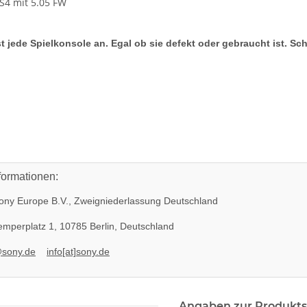
PS4 mit 5.05 FW
t jede Spielkonsole an. Egal ob sie defekt oder gebraucht ist. Sc
formationen:
ny Europe B.V., Zweigniederlassung Deutschland
mperplatz 1, 10785 Berlin, Deutschland
@sony.de
info[at]sony.de
Angaben zur Produkts