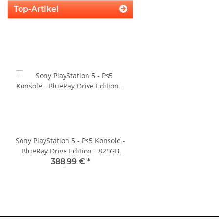
Top-Artikel
Sony PlayStation 5 - Ps5 Konsole -
Xbox 360 Netzteil (PAL) 
BlueRay Drive Edition - 825GB
12V - 12,1A für Ja
CFI-1216A gebraucht
Mainboards gebra
388,99 €
*
22,99 €
*