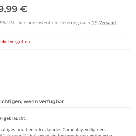
9,99 €
 19% USt. , Versandkostenfreie Lieferung nach
DE
.
Versand
tikel vergriffen
ichtigen, wenn verfügbar
el gebraucht.
hhaltiges und beeindruckendes Gameplay, völlig neu.
 x86-Kernen (64 bit) sowie ein hochmoderner optimierter