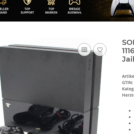
SO
111
Jai
Artik
GTIN:
Kateg
Herste