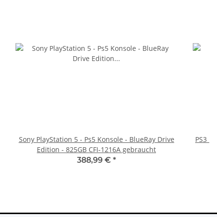
Sony PlayStation 5 - Ps5 Konsole - BlueRay Drive
PS3 Pl
Edition - 825GB CFI-1216A gebraucht
fü
388,99 €
*