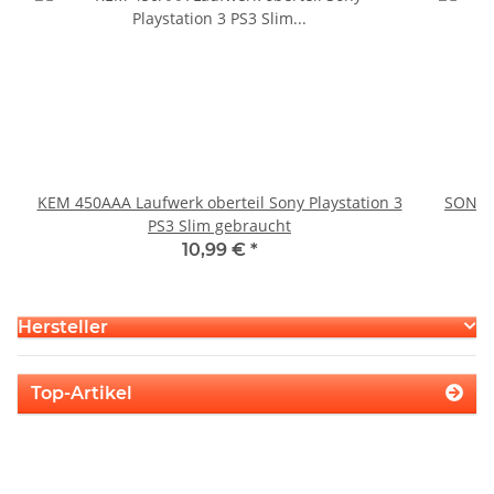
KEM 450AAA Laufwerk oberteil Sony Playstation 3
SONY P
PS3 Slim gebraucht
10,99 €
*
Hersteller
Top-Artikel