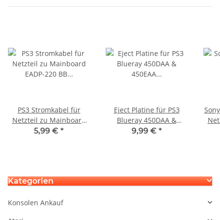
PS3 Stromkabel für
Eject Platine für PS3
Sony
Netzteil zu Mainboard
Blueray 450DAA &
Net
EADP-220 BB APS-250 - 4
450EAA Laufwerk
APS-
5,99 €
*
9,99 €
*
Pin Version
Kategorien
Konsolen Ankauf