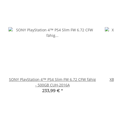
SONY PlayStation 4™ PS4 Slim FW 6.72 CFW fähig
XBOX
- 500GB CUH-2016A
233,99 €
*