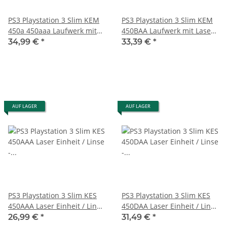
PS3 Playstation 3 Slim KEM
PS3 Playstation 3 Slim KEM
450a 450aaa Laufwerk mit
450BAA Laufwerk mit Laser
Laser Einheit auf Schienen
Einheit auf Schienen
34,99 €
*
33,39 €
*
AUF LAGER
AUF LAGER
PS3 Playstation 3 Slim KES
PS3 Playstation 3 Slim KES
450AAA Laser Einheit / Linse
450DAA Laser Einheit / Linse
- KEM 450A - NEU
- KEM 450DAA - NEU
26,99 €
*
31,49 €
*