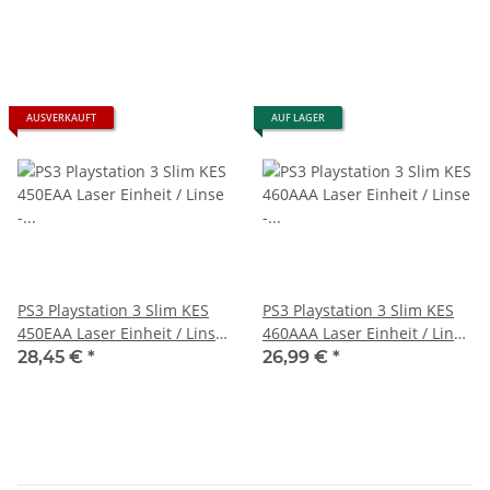
AUSVERKAUFT
AUF LAGER
PS3 Playstation 3 Slim KES
PS3 Playstation 3 Slim KES
450EAA Laser Einheit / Linse
460AAA Laser Einheit / Linse
- KEM 450EAA - NEU
- KEM 460AAA - NEU
28,45 €
*
26,99 €
*