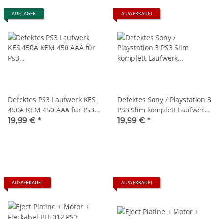
AUF LAGER
AUSVERKAUFT
Defektes PS3 Laufwerk KES
Defektes Sony / Playstation 3
450A KEM 450 AAA für Ps3
PS3 Slim komplett Laufwerk
Slim Konsolen ohne Platine -
Laser KEM-450EAA 450EAA
19,99 €
*
19,99 €
*
Liest nichts
KEM450EAA
AUSVERKAUFT
AUSVERKAUFT