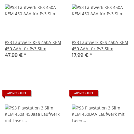
PS3 Laufwerk KES 450A KEM
PS3 Laufwerk KES 450A KEM
450 AAA für Ps3 Slim
450 AAA für Ps3 Slim
Konsolen Laser Platine -
Konsolen ohne Laser &
47,99 €
*
17,99 €
*
gebraucht
Platine gebraucht
AUSVERKAUFT
AUSVERKAUFT