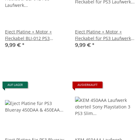
Eject Platine + Motor +
Eject Platine + Motor +
Fleckabel BLI-012 PS3
Fleckabel für PS3 Laufwerk
Laufwerk KES 450A KEM 450
KES 450A KEM 450 AAA für
9,99 €
*
9,99 €
*
AAA für Ps3 Slim Konsolen
Ps3 Slim Konsolen
AUF LAGER
AUSVERKAUFT
Eject Platine für PS3 Blueray
KEM 450AAA Laufwerk