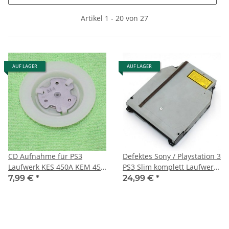
Artikel 1 - 20 von 27
AUF LAGER
AUF LAGER
CD Aufnahme für PS3
Defektes Sony / Playstation 3
Laufwerk KES 450A KEM 450
PS3 Slim komplett Laufwerk
AAA für Ps3 Slim Konsolen
Laser KEM-450DAA 450DAA
7,99 €
*
24,99 €
*
KEM450DA - Zieht CD ein
aber liest nichts