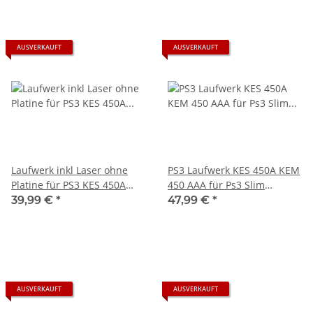
AUSVERKAUFT
AUSVERKAUFT
Laufwerk inkl Laser ohne
PS3 Laufwerk KES 450A KEM
Platine für PS3 KES 450A
450 AAA für Ps3 Slim
KEM 450 AAA - gebraucht
Konsolen Laser Platine
39,99 €
*
47,99 €
*
AUSVERKAUFT
AUSVERKAUFT