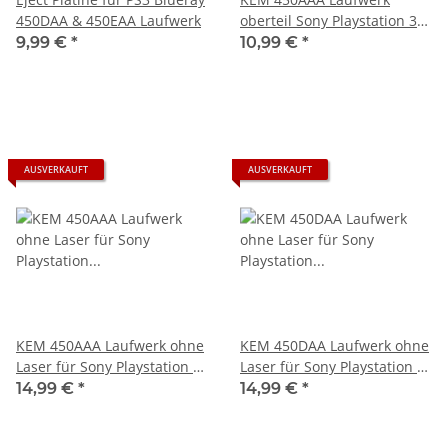
450DAA & 450EAA Laufwerk
oberteil Sony Playstation 3
PS3 Slim gebraucht
9,99 €
*
10,99 €
*
AUSVERKAUFT
AUSVERKAUFT
KEM 450AAA Laufwerk ohne
KEM 450DAA Laufwerk ohne
Laser für Sony Playstation 3
Laser für Sony Playstation 3
PS3 Slim gebraucht
PS3 Slim
14,99 €
*
14,99 €
*