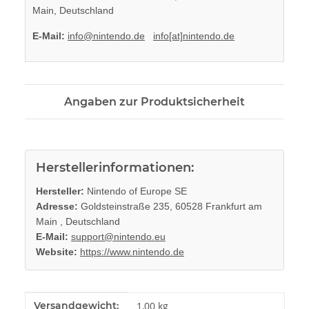
Main, Deutschland
E-Mail:
info@nintendo.de
info[at]nintendo.de
Angaben zur Produktsicherheit
Herstellerinformationen:
Hersteller:
Nintendo of Europe SE
Adresse:
Goldsteinstraße 235, 60528 Frankfurt am
Main , Deutschland
E-Mail:
support@nintendo.eu
Website:
https://www.nintendo.de
Produkteigenschaft
Wert
Versandgewicht:
1,00 kg