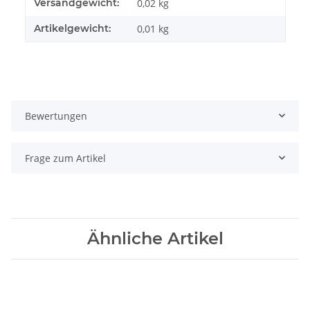
Produkteigenschaft
Wert
Versandgewicht:
0,02 kg
Artikelgewicht:
0,01
kg
Bewertungen
Frage zum Artikel
Ähnliche Artikel