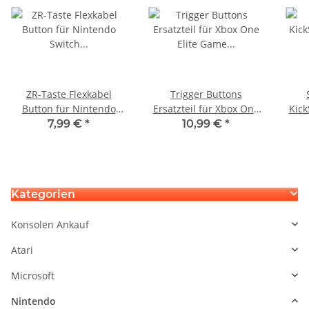
ZR-Taste Flexkabel
Trigger Buttons
Button für Nintendo
Ersatzteil für Xbox One
Kick
Switch Joy-Con Joy Con
Elite Game Controller
fü
7,99 €
*
10,99 €
*
Joycon Controller
Gold
Kategorien
Konsolen Ankauf
Atari
Microsoft
Nintendo