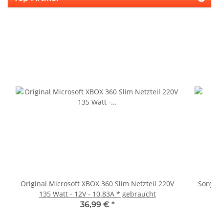
Original Microsoft XBOX 360 Slim Netzteil 220V
Sony P
135 Watt - 12V - 10.83A * gebraucht
36,99 €
*