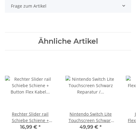
Frage zum Artikel
Ähnliche Artikel
Rechter Slider rail
Nintendo Switch Lite
Schiebe Schiene +
Touchscreen Schwarz
Fle
Button Flex Kabel für
Reparatur / Defekt
16,99 €
*
49,99 €
*
Nintendo Switch Joy-Con
Scheibe Ersatzglas