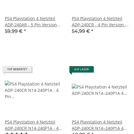
PS4 Playstation 4 Netzteil
PS4 Playstation 4 Netzteil
ADP-240AR - 5 Pin Version
ADP-240CR - 4 Pin Version -
für PS4 CUH-1004A neu
Power Supply neu
59,99 €
*
54,99 €
*
TOP BEWERTET
AUF LAGER
PS4 Playstation 4 Netzteil
PS4 Playstation 4 Netzteil
ADP-240CR N14-240P1A - 4
ADP-240CR N14–240P1A 4