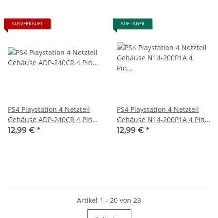
AUSVERKAUFT
AUF LAGER
PS4 Playstation 4 Netzteil
PS4 Playstation 4 Netzteil
Gehäuse ADP-240CR 4 Pin
Gehäuse N14-200P1A 4 Pin
Version - Power Supply
Version - Power Supply
12,99 €
*
12,99 €
*
Artikel 1 - 20 von 23