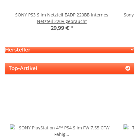
SONY PS3 Slim Netzteil EADP 220BB Internes
Sony P
Netzteil 220V gebraucht
S
29,99 €
*
Hersteller
Top-Artikel