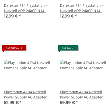
Defektes PS4 Playstation 4
Defektes PS4 Playstation 4
Netzteil ADP-240CR N14-
Netzteil ADP-240CR N14-
240P1A 4 Pin Version
240P1A 4 Pin Version
12,99 €
*
12,99 €
*
AUSVERKAUFT
AUF LAGER
Playstation 4 Ps4 Netzteil
Playstation 4 Ps4 Netzteil
Power Supply AC Adapter
Power Supply AC Adapter
ADP-200ER - 4 pin CUH
ADP-200ER / N14-200P1A 4 4
52,99 €
*
59,99 €
*
1216B für Konsole neu
pin für Konsole