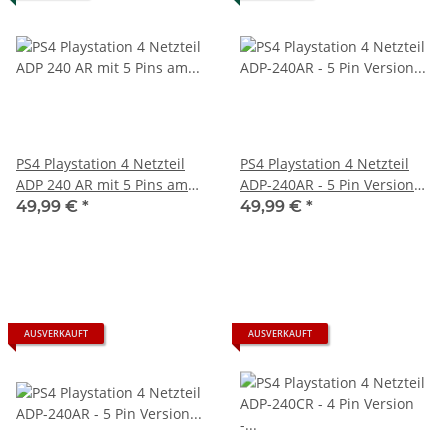
PS4 Playstation 4 Netzteil
PS4 Playstation 4 Netzteil
ADP 240 AR mit 5 Pins am
ADP-240AR - 5 Pin Version
Stecker generalüberholt
für PS4 CUH-1004A
49,99 €
*
49,99 €
*
AUSVERKAUFT
AUSVERKAUFT