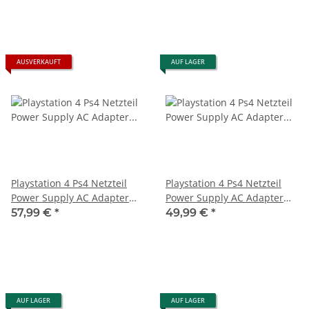
AUSVERKAUFT
AUF LAGER
Playstation 4 Ps4 Netzteil
Playstation 4 Ps4 Netzteil
Power Supply AC Adapter
Power Supply AC Adapter
N14-200P1A - 4 pin CUH
N14-200P1A / ADP-200ER - 4
57,99 €
*
49,99 €
*
12xx für Konsole neu
pin für Konsole CUH-1216B
AUF LAGER
AUF LAGER