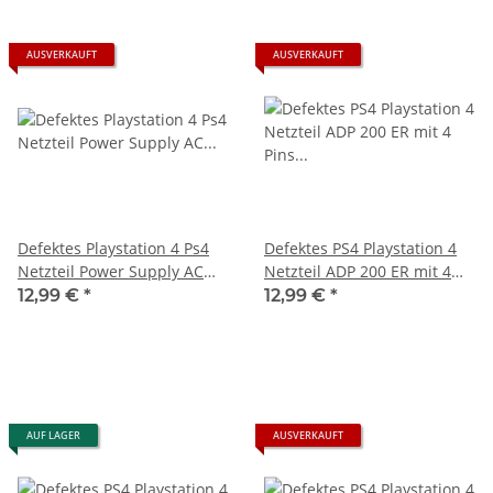
AUSVERKAUFT
AUSVERKAUFT
Defektes Playstation 4 Ps4
Defektes PS4 Playstation 4
Netzteil Power Supply AC
Netzteil ADP 200 ER mit 4
Adapter N14-200P1A 4 4 pin
Pins am Stecker
12,99 €
*
12,99 €
*
für Konsole
AUF LAGER
AUSVERKAUFT