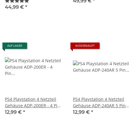
Pin Version - Power Supply
Pin Version
49,99 €
*
gebraucht
44,99 €
*
AUF LAGER
AUSVERKAUFT
PS4 Playstation 4 Netzteil
PS4 Playstation 4 Netzteil
Gehäuse ADP-200ER - 4 Pin
Gehäuse ADP-240AR 5 Pin
Version - Power Supply
Version - Power Supply
12,99 €
*
12,99 €
*